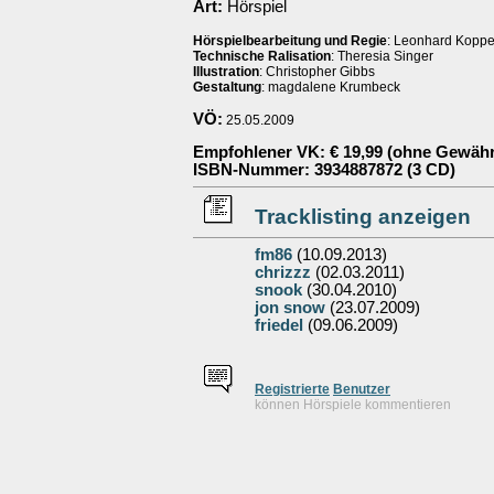
Art:
Hörspiel
Hörspielbearbeitung und Regie
: Leonhard Kopp
Technische Ralisation
: Theresia Singer
Illustration
: Christopher Gibbs
Gestaltung
: magdalene Krumbeck
VÖ:
25.05.2009
Empfohlener VK
: € 19,99 (ohne Gewähr
ISBN-Nummer
: 3934887872 (3 CD)
Tracklisting anzeigen
fm86
(10.09.2013)
chrizzz
(02.03.2011)
snook
(30.04.2010)
jon snow
(23.07.2009)
friedel
(09.06.2009)
Re
g
istrierte
Benutzer
können Hörspiele kommentieren