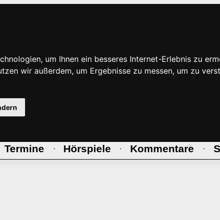
hnologien, um Ihnen ein besseres Internet-Erlebnis zu erm
nutzen wir außerdem, um Ergebnisse zu messen, um zu ve
ndern
Termine
Hörspiele
Kommentare
S
·
·
·