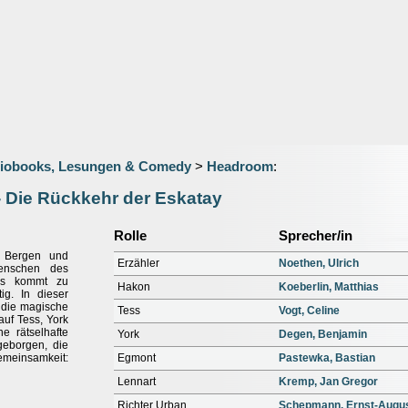
iobooks, Lesungen & Comedy
>
Headroom
:
- Die Rückkehr der Eskatay
Rolle
Sprecher/in
 Bergen und
Erzähler
Noethen, Ulrich
Menschen des
es kommt zu
Hakon
Koeberlin, Matthias
ig. In dieser
, die magische
Tess
Vogt, Celine
auf Tess, York
e rätselhafte
York
Degen, Benjamin
geborgen, die
Gemeinsamkeit:
Egmont
Pastewka, Bastian
Lennart
Kremp, Jan Gregor
Richter Urban
Schepmann, Ernst-Augu