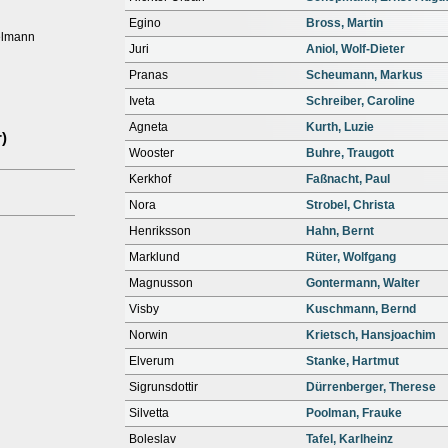
Egino
Bross, Martin
elmann
Juri
Aniol, Wolf-Dieter
Pranas
Scheumann, Markus
Iveta
Schreiber, Caroline
Agneta
Kurth, Luzie
)
Wooster
Buhre, Traugott
Kerkhof
Faßnacht, Paul
Nora
Strobel, Christa
Henriksson
Hahn, Bernt
Marklund
Rüter, Wolfgang
Magnusson
Gontermann, Walter
Visby
Kuschmann, Bernd
Norwin
Krietsch, Hansjoachim
Elverum
Stanke, Hartmut
Sigrunsdottir
Dürrenberger, Therese
Silvetta
Poolman, Frauke
Boleslav
Tafel, Karlheinz