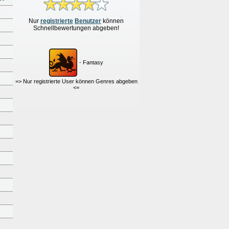
Nur
re
g
istrierte
Benutzer
können
Schnellbewertungen
abgeben!
- Fantasy
=> Nur registrierte User können Genres abgeben
<=