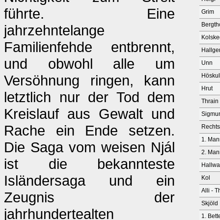
führte. Eine
Grim
Bergth
jahrzehntelange
Kolsk
Familienfehde entbrennt,
Hallge
und obwohl alle um
Unn
Versöhnung ringen, kann
Hösku
Hrut
letztlich nur der Tod dem
Thrain
Kreislauf aus Gewalt und
Sigmu
Rache ein Ende setzen.
Rechts
1. Man
Die Saga vom weisen Njál
2. Mann
ist die bekannteste
Hallwa
Isländersaga und ein
Kol
Alli - 
Zeugnis der
Skjöld
jahrhundertealten
1. Bett