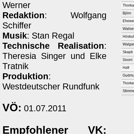
Werner
Thorka
Redaktion
: Wolfgang
Björn
Ehewe
Schiffer
Walise
Musik
: Stan Regal
Hösku
Technische Realisation
:
Walga
Skapti
Theresia Singer und Elke
Snorri
Tratnik
Hafr
Produktion
:
Gudm
Thorke
Westdeutscher Rundfunk
Stimm
VÖ:
01.07.2011
Empfohlener VK
: