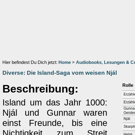
Hier befindest Du Dich jetzt:
Home
>
Audiobooks, Lesungen & 
Diverse: Die Island-Saga vom weisen Njál
Beschreibung:
Rolle
Erzähl
Island um das Jahr 1000:
Erzähl
Gunnar
Njál und Gunnar waren
Geiste
Njäl
einst Freunde, bis eine
Skarph
Nichtigkeit zum Streit
Helgi