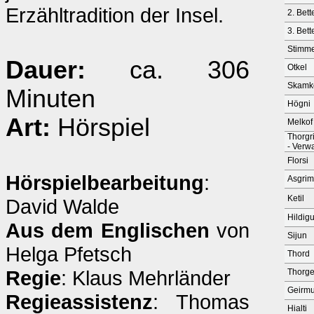
Erzähltradition der Insel.
2. Bett
3. Bett
Stimm
Dauer:
ca. 306
Otkel
Skamk
Minuten
Högni
Art:
Hörspiel
Melkof
Thorgr
- Verwa
Florsi
Hörspielbearbeitung
:
Asgrim
Ketil
David Walde
Hildig
Aus dem Englischen
von
Sijun
Helga Pfetsch
Thord
Regie
: Klaus Mehrländer
Thorge
Geirm
Regieassistenz
: Thomas
Hialti