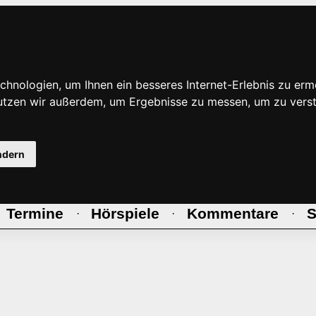
hnologien, um Ihnen ein besseres Internet-Erlebnis zu erm
nutzen wir außerdem, um Ergebnisse zu messen, um zu ve
ndern
Termine
Hörspiele
Kommentare
S
·
·
·