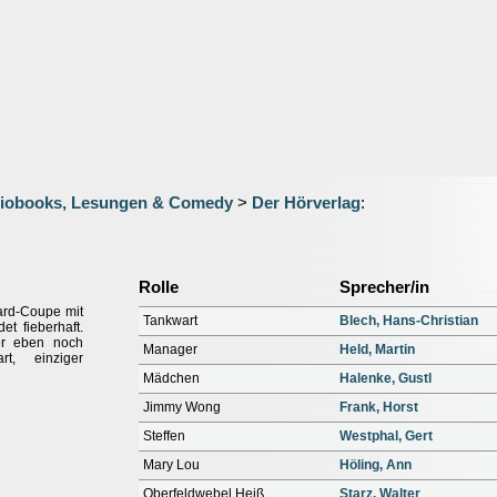
iobooks, Lesungen & Comedy
>
Der Hörverlag
:
Rolle
Sprecher/in
ward-Coupe mit
Tankwart
Blech, Hans-Christian
et fieberhaft.
rer eben noch
Manager
Held, Martin
, einziger
Mädchen
Halenke, Gustl
Jimmy Wong
Frank, Horst
Steffen
Westphal, Gert
Mary Lou
Höling, Ann
Oberfeldwebel Heiß
Starz, Walter