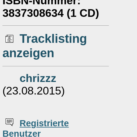
ISBN-Nummer
:
3837308634 (1 CD)
Tracklisting
anzeigen
chrizzz
(23.08.2015)
Re
g
istrierte
Benutzer