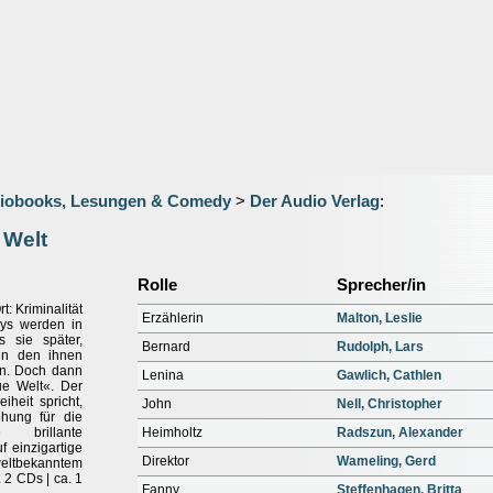
iobooks, Lesungen & Comedy
>
Der Audio Verlag
:
 Welt
Rolle
Sprecher/in
t: Kriminalität
Erzählerin
Malton, Leslie
ys werden in
s sie später,
Bernard
Rudolph, Lars
en den ihnen
en. Doch dann
Lenina
Gawlich, Cathlen
ue Welt«. Der
heit spricht,
John
Nell, Christopher
ohung für die
e brillante
Heimholtz
Radszun, Alexander
f einzigartige
Direktor
Wameling, Gerd
tbekanntem
 2 CDs | ca. 1
Fanny
Steffenhagen, Britta