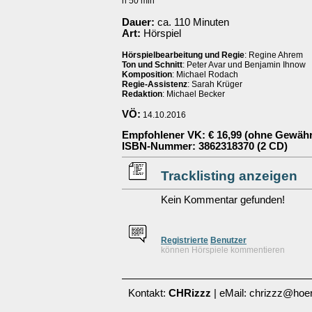
h 50 min
Dauer:
ca. 110 Minuten
Art:
Hörspiel
Hörspielbearbeitung und Regie
: Regine Ahrem
Ton und Schnitt
: Peter Avar und Benjamin Ihnow
Komposition
: Michael Rodach
Regie-Assistenz
: Sarah Krüger
Redaktion
: Michael Becker
VÖ:
14.10.2016
Empfohlener VK
: € 16,99 (ohne Gewähr
ISBN-Nummer
: 3862318370 (2 CD)
Tracklisting anzeigen
Kein Kommentar gefunden!
Re
g
istrierte
Benutzer
können Hörspiele kommentieren
Kontakt:
CHRizzz
| eMail: chrizzz@hoer