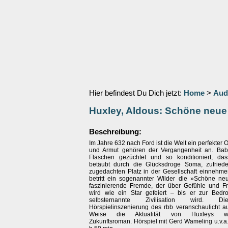
Hier befindest Du Dich jetzt:
Home
>
Aud
Huxley, Aldous: Schöne neue
Beschreibung:
Im Jahre 632 nach Ford ist die Welt ein perfekter Or
und Armut gehören der Vergangenheit an. Bab
Flaschen gezüchtet und so konditioniert, das
betäubt durch die Glücksdroge Soma, zufried
zugedachten Platz in der Gesellschaft einnehm
betritt ein sogenannter Wilder die »Schöne ne
faszinierende Fremde, der über Gefühle und Frei
wird wie ein Star gefeiert – bis er zur Bedr
selbsternannte Zivilisation wird. Di
Hörspielinszenierung des rbb veranschaulicht au
Weise die Aktualität von Huxleys wel
Zukunftsroman. Hörspiel mit Gerd Wameling u.v.a.