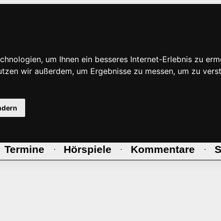
hnologien, um Ihnen ein besseres Internet-Erlebnis zu erm
nutzen wir außerdem, um Ergebnisse zu messen, um zu ve
ndern
Termine
Hörspiele
Kommentare
S
·
·
·