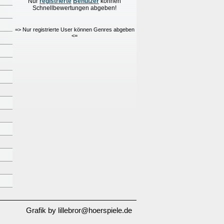
Nur
re
g
istrierte
Benutzer
können
Schnellbewertungen
abgeben!
=> Nur registrierte User können Genres abgeben
<=
Grafik by lillebror@hoerspiele.de