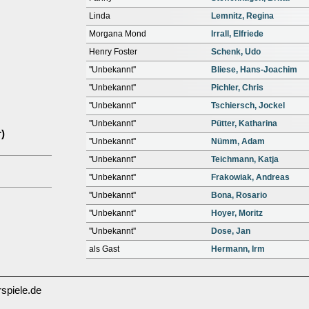
Linda
Lemnitz, Regina
Morgana Mond
Irrall, Elfriede
Henry Foster
Schenk, Udo
''Unbekannt''
Bliese, Hans-Joachim
''Unbekannt''
Pichler, Chris
''Unbekannt''
Tschiersch, Jockel
''Unbekannt''
Pütter, Katharina
)
''Unbekannt''
Nümm, Adam
''Unbekannt''
Teichmann, Katja
''Unbekannt''
Frakowiak, Andreas
''Unbekannt''
Bona, Rosario
''Unbekannt''
Hoyer, Moritz
''Unbekannt''
Dose, Jan
als Gast
Hermann, Irm
spiele.de