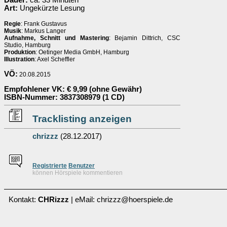
Dauer:
ca. 33 Minuten
Art:
Ungekürzte Lesung
Regie
: Frank Gustavus
Musik
: Markus Langer
Aufnahme, Schnitt und Mastering
: Bejamin Dittrich, CSC
Studio, Hamburg
Produktion
: Oetinger Media GmbH, Hamburg
Illustration
: Axel Scheffler
VÖ:
20.08.2015
Empfohlener VK
: € 9,99 (ohne Gewähr)
ISBN-Nummer
: 3837308979 (1 CD)
Tracklisting anzeigen
chrizzz
(28.12.2017)
Re
g
istrierte
Benutzer
können Hörspiele kommentieren
Kontakt:
CHRizzz
| eMail: chrizzz@hoerspiele.de