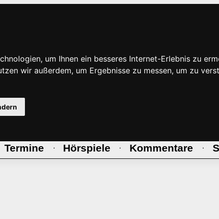
hnologien, um Ihnen ein besseres Internet-Erlebnis zu erm
nutzen wir außerdem, um Ergebnisse zu messen, um zu ve
ndern
Termine
Hörspiele
Kommentare
S
·
·
·