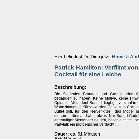
Hier befindest Du Dich jetzt:
Home
>
Aud
Patrick Hamilton: Verfilmt von
Cocktail für eine Leiche
Beschreibung:
Die Studenten Brandon und Granillo sind üb
begangen zu haben. Keine Motive, keine Hinw
Opfer, ihr Mitstudent Ronald, liegt gut verstaut in
Wohnzimmer. In Kürze werden Gäste zum Cocktail 
Buffet soll, für den Nervenkitzel, das Möbel m
dienen ... Niemand ahnt etwas. Nur Rupert Cadel
ehemaliger Mentor der beiden, beschleicht im lo
Partytalk ein mörderischer Verdacht …
Dauer:
ca. 61 Minuten