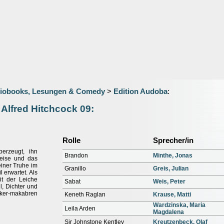
iobooks, Lesungen & Comedy
>
Edition Audoba
:
 Alfred Hitchcock 09:
Rolle
Sprecher/in
erzeugt, ihn
Brandon
Minthe, Jonas
eise und das
 einer Truhe im
Granillo
Greis, Julian
erwartet. Als
it der Leiche
Sabat
Weis, Peter
l, Dichter und
cker-makabren
Keneth Raglan
Krause, Matti
Wardzinska, Maria
Leila Arden
Magdalena
Sir Johnstone Kentley
Kreutzenbeck, Olaf