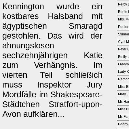
Kennington wurde ein
Percy 
Bertie
kostbares Halsband mit
Mrs. M
ägyptischen Smaragd
Portier
gestohlen. Das wird der
Stimm
Cyril 
ahnungslosen
Peter 
sechzehnjährigen Katie
Emily 
zum Verhängnis. Im
Freddi
Lady K
vierten Teil schließich
Ramon
muss Inspektor Jury
Miss E
Mordfälle im Shakespeare-
Mary O
Städtchen Stratfort-upon-
Mr. Ha
Miss B
Avon aufklären...
Mr. Fa
Penny 