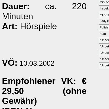
Mrs. A
Dauer:
ca. 220
Inspek
Minuten
Mr. C
Lady 
Art:
Hörspiele
Polizis
Frau
''Unbek
''Unbek
''Unbek
''Unbek
VÖ:
10.03.2002
''Unbek
Empfohlener VK
: €
29,50 (ohne
Gewähr)