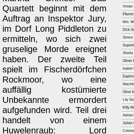
Quartett beginnt mit dem
Vivian
Pfarre
Auftrag an Inspektor Jury,
Mrs. W
im Dorf Long Piddleton zu
Dick S
ermitteln, wo sich zwei
Simon 
Superi
gruselige Morde ereignet
Sheila
haben. Der zweite Teil
Oliver
spielt im Fischerdörfchen
Isabel
Daphn
Rockmoor, wo eine
Wachtm
auffällig kostümierte
Olive 
Unbekannte ermordert
Lily S
aufgefunden wird. Teil drei
Kitty 
Adrian
handelt von einem
Julian
Huwelenraub: Lord
Colone