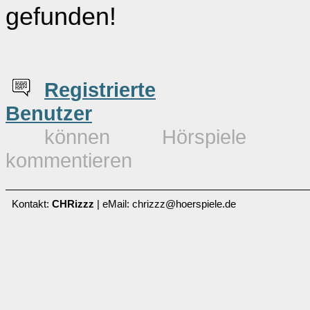
gefunden!
Re
g
istrierte
Benutzer
können Hörspiele
kommentieren
Kontakt:
CHRizzz
| eMail: chrizzz@hoerspiele.de