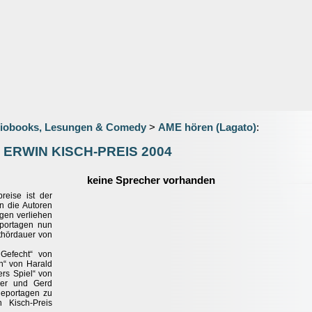
iobooks, Lesungen & Comedy
>
AME hören (Lagato)
:
N ERWIN KISCH-PREIS 2004
keine Sprecher vorhanden
reise ist der
an die Autoren
gen verliehen
eportagen nun
thördauer von
Gefecht“ von
in“ von Harald
rs Spiel“ von
mer und Gerd
Reportagen zu
 Kisch-Preis