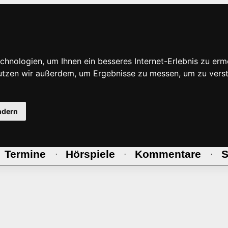
hnologien, um Ihnen ein besseres Internet-Erlebnis zu erm
nutzen wir außerdem, um Ergebnisse zu messen, um zu ve
ndern
Termine
Hörspiele
Kommentare
S
·
·
·