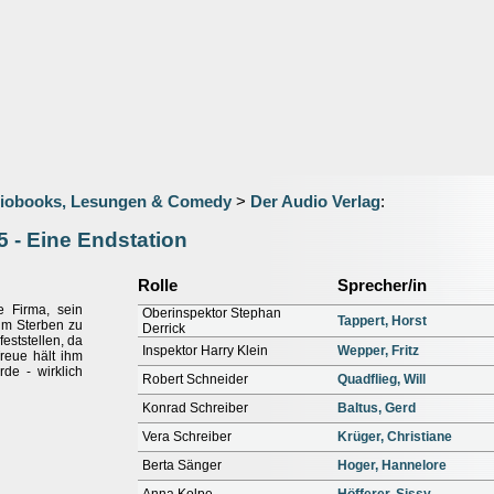
iobooks, Lesungen & Comedy
>
Der Audio Verlag
:
5 - Eine Endstation
Rolle
Sprecher/in
e Firma, sein
Oberinspektor Stephan
Tappert, Horst
im Sterben zu
Derrick
eststellen, da
Inspektor Harry Klein
Wepper, Fritz
reue hält ihm
rde - wirklich
Robert Schneider
Quadflieg, Will
Konrad Schreiber
Baltus, Gerd
Vera Schreiber
Krüger, Christiane
Berta Sänger
Hoger, Hannelore