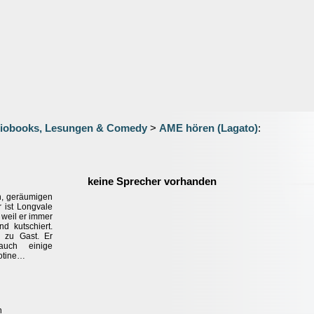
iobooks, Lesungen & Comedy
>
AME hören (Lagato)
:
keine Sprecher vorhanden
n, geräumigen
 ist Longvale
 weil er immer
d kutschiert.
 zu Gast. Er
auch einige
lotine…
n