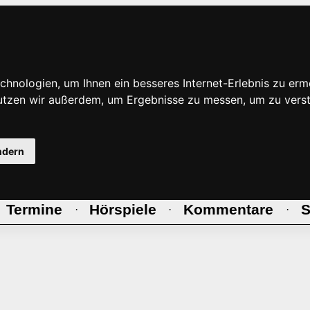
hnologien, um Ihnen ein besseres Internet-Erlebnis zu erm
nutzen wir außerdem, um Ergebnisse zu messen, um zu ve
ndern
Termine
Hörspiele
Kommentare
S
·
·
·