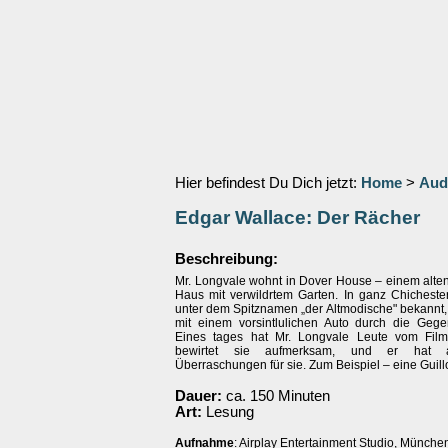
Hier befindest Du Dich jetzt:
Home
>
Aud
Edgar Wallace: Der Rächer
Beschreibung:
Mr. Longvale wohnt in Dover House – einem alte
Haus mit verwildrtem Garten. In ganz Chichester
unter dem Spitznamen „der Altmodische" bekannt,
mit einem vorsintlulichen Auto durch die Gegen
Eines tages hat Mr. Longvale Leute vom Film
bewirtet sie aufmerksam, und er hat 
Überraschungen für sie. Zum Beispiel – eine Guil
Dauer:
ca. 150 Minuten
Art:
Lesung
Aufnahme
: Airplay Entertainment Studio, Münche