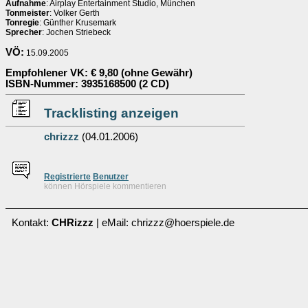
Aufnahme
: Airplay Entertainment Studio, München
Tonmeister
: Volker Gerth
Tonregie
: Günther Krusemark
Sprecher
: Jochen Striebeck
VÖ:
15.09.2005
Empfohlener VK
: € 9,80 (ohne Gewähr)
ISBN-Nummer
: 3935168500 (2 CD)
Tracklisting anzeigen
chrizzz
(04.01.2006)
Re
g
istrierte
Benutzer
können Hörspiele kommentieren
Kontakt:
CHRizzz
| eMail: chrizzz@hoerspiele.de