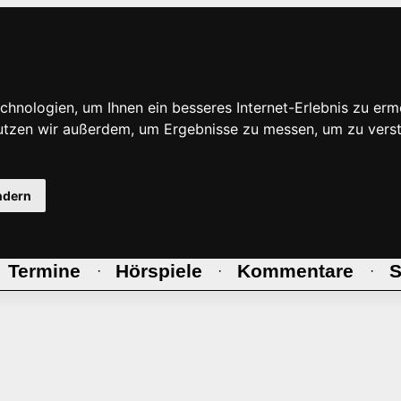
hnologien, um Ihnen ein besseres Internet-Erlebnis zu erm
nutzen wir außerdem, um Ergebnisse zu messen, um zu ve
ndern
Termine
Hörspiele
Kommentare
S
·
·
·