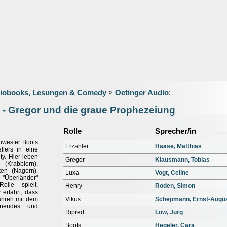
iobooks, Lesungen & Comedy
>
Oetinger Audio
:
1 - Gregor und die graue Prophezeiung
Rolle
Sprecher/in
chwester Boots
Erzähler
Haase, Matthias
llers in eine
y. Hier leben
Gregor
Klausmann, Tobias
(Krabblern),
en (Nagern).
Luxa
Vogt, Celine
 "Überländer"
lle spielt.
Henry
Roden, Simon
 erfährt, dass
ahren mit dem
Vikus
Schepmann, Ernst-Augu
nnendes und
Ripred
Löw, Jürg
Boots
Hegeler, Cara