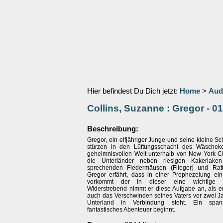
Hier befindest Du Dich jetzt:
Home
>
Aud
Collins, Suzanne : Gregor - 0
Beschreibung:
Gregor, ein elfjähriger Junge und seine kleine S
stürzen in den Lüftungsschacht des Wäscheke
geheimnisvollen Welt unterhalb von New York Cit
die Unterländer neben riesigen Kakerlaken 
sprechenden Fledermäusen (Flieger) und Ratt
Gregor erfährt, dass in einer Prophezeiung ein
vorkommt der in dieser eine wichtige Ro
Widerstrebend nimmt er diese Aufgabe an, als er
auch das Verschwinden seines Vaters vor zwei J
Unterland in Verbindung steht. Ein spa
fantastisches Abenteuer beginnt.