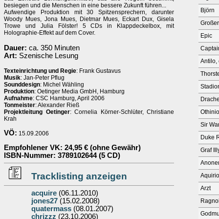
besiegen und die Menschen in eine bessere Zukunft führen...
Björn
Aufwendige Produktion mit 30 Spitzensprechern, darunter
Woody Mues, Jona Mues, Dietmar Mues, Eckart Dux, Gisela
Großer
Trowe und Julia Fölster! 5 CDs in Klappdeckelbox, mit
Holographie-Effekt auf dem Cover.
Epic
Dauer:
ca. 350 Minuten
Captai
Art:
Szenische Lesung
Antilo,
Texteinrichtung und Regie
: Frank Gustavus
Thorste
Musik
: Jan-Peter Pflug
Sounddesign
: Michel Wähling
Stadio
Produktion
: Oetinger Media GmbH, Hamburg
Aufnahme
: CSC Hamburg, April 2006
Drach
Tonmeister
: Alexander Rieß
Projektleitung Oetinger
: Cornelia Körner-Schlüter, Christiane
Othini
Krah
Sir Wa
VÖ:
15.09.2006
Duke 
Empfohlener VK
: 24,95 € (ohne Gewähr)
Graf Il
ISBN-Nummer
: 3789102644 (5 CD)
Anonem
Tracklisting anzeigen
Aquiri
Arzt
acquire
(06.11.2010)
jones27
(15.02.2008)
Ragno
quatermass
(08.01.2007)
Godm
chrizzz
(23.10.2006)