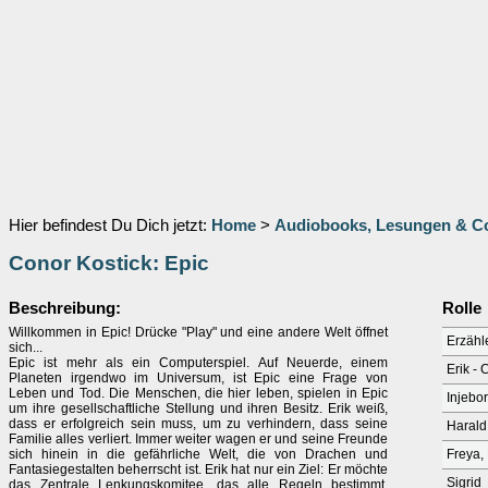
Hier befindest Du Dich jetzt:
Home
>
Audiobooks, Lesungen & 
Conor Kostick: Epic
Beschreibung:
Rolle
Willkommen in Epic! Drücke "Play" und eine andere Welt öffnet
Erzähl
sich...
Epic ist mehr als ein Computerspiel. Auf Neuerde, einem
Erik - 
Planeten irgendwo im Universum, ist Epic eine Frage von
Leben und Tod. Die Menschen, die hier leben, spielen in Epic
Injebo
um ihre gesellschaftliche Stellung und ihren Besitz. Erik weiß,
dass er erfolgreich sein muss, um zu verhindern, dass seine
Harald,
Familie alles verliert. Immer weiter wagen er und seine Freunde
sich hinein in die gefährliche Welt, die von Drachen und
Freya, 
Fantasiegestalten beherrscht ist. Erik hat nur ein Ziel: Er möchte
Sigrid
das Zentrale Lenkungskomitee, das alle Regeln bestimmt,