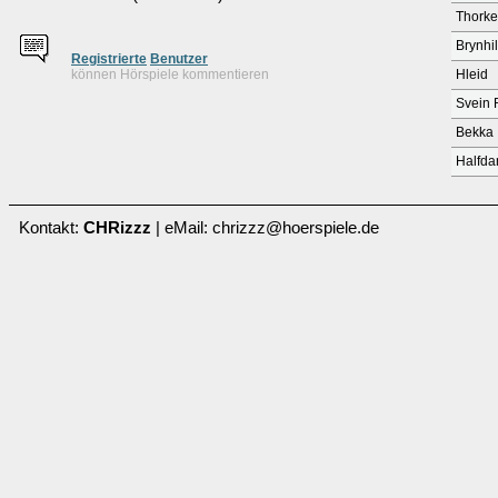
Thorke
Brynhi
Re
g
istrierte
Benutzer
können Hörspiele kommentieren
Hleid
Svein 
Bekka
Halfda
Kontakt:
CHRizzz
| eMail: chrizzz@hoerspiele.de