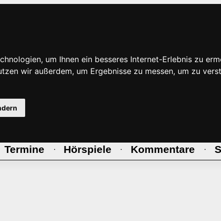
hnologien, um Ihnen ein besseres Internet-Erlebnis zu erm
nutzen wir außerdem, um Ergebnisse zu messen, um zu ve
ndern
Termine
Hörspiele
Kommentare
S
·
·
·