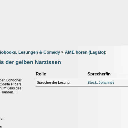
iobooks, Lesungen & Comedy
>
AME hören (Lagato)
:
s der gelben Narzissen
Rolle
Sprecher/in
t der Londoner
Sprecher der Lesung
Steck, Johannes
Odette Riders
sen im Gras des
en Händen…
hen
er