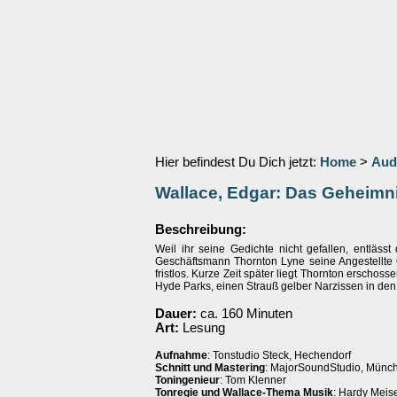
Hier befindest Du Dich jetzt:
Home
>
Aud
Wallace, Edgar: Das Geheimni
Beschreibung:
Weil ihr seine Gedichte nicht gefallen, entläss
Geschäftsmann Thornton Lyne seine Angestellte 
fristlos. Kurze Zeit später liegt Thornton erschos
Hyde Parks, einen Strauß gelber Narzissen in d
Dauer:
ca. 160 Minuten
Art:
Lesung
Aufnahme
: Tonstudio Steck, Hechendorf
Schnitt und Mastering
: MajorSoundStudio, Münc
Toningenieur
: Tom Klenner
Tonregie und Wallace-Thema Musik
: Hardy Meis