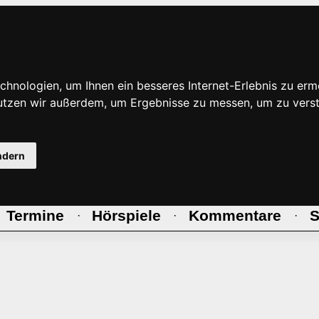
hnologien, um Ihnen ein besseres Internet-Erlebnis zu erm
nutzen wir außerdem, um Ergebnisse zu messen, um zu ve
ndern
Termine
Hörspiele
Kommentare
S
·
·
·