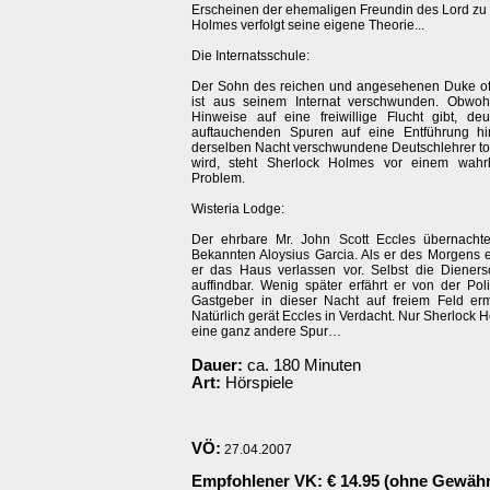
Erscheinen der ehemaligen Freundin des Lord zu 
Holmes verfolgt seine eigene Theorie...
Die Internatsschule:
Der Sohn des reichen und angesehenen Duke o
ist aus seinem Internat verschwunden. Obwoh
Hinweise auf eine freiwillige Flucht gibt, de
auftauchenden Spuren auf eine Entführung hi
derselben Nacht verschwundene Deutschlehrer to
wird, steht Sherlock Holmes vor einem wahrha
Problem.
Wisteria Lodge:
Der ehrbare Mr. John Scott Eccles übernacht
Bekannten Aloysius Garcia. Als er des Morgens e
er das Haus verlassen vor. Selbst die Dienersch
auffindbar. Wenig später erfährt er von der Pol
Gastgeber in dieser Nacht auf freiem Feld er
Natürlich gerät Eccles in Verdacht. Nur Sherlock H
eine ganz andere Spur…
Dauer:
ca. 180 Minuten
Art:
Hörspiele
VÖ:
27.04.2007
Empfohlener VK
: € 14.95 (ohne Gewähr