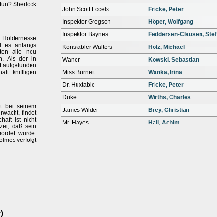
tun? Sherlock
John Scott Eccels
Fricke, Peter
Inspektor Gregson
Höper, Wolfgang
Inspektor Baynes
Feddersen-Clausen, Ste
f Holdernesse
l es anfangs
Konstabler Walters
Holz, Michael
uten alle neu
n. Als der in
Waner
Kowski, Sebastian
t aufgefunden
ft kniffligen
Miss Burnett
Wanka, Irina
Dr. Huxtable
Fricke, Peter
Duke
Wirths, Charles
et bei seinem
James Wilder
Brey, Christian
rwacht, findet
aft ist nicht
Mr. Hayes
Hall, Achim
izei, daß sein
mordet wurde.
olmes verfolgt
)