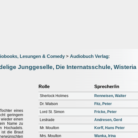
iobooks, Lesungen & Comedy
>
Audiobuch Verlag
:
delige Junggeselle, Die Internatsschule, Wisteria
Rolle
Sprecher/in
Sherlock Holmes
Renneisen, Walter
Dr. Watson
Fitz, Peter
Tochter eines
Lord St. Simon
Fricke, Peter
icht geringem
t wieder einen
Lestrade
Andresen, Gerd
 sein Name zu
en Hochadels.
Mr. Moulton
Korff, Hans Peter
ist die Braut
Mrs. Moulton
Wanka, Irina
erwünschten