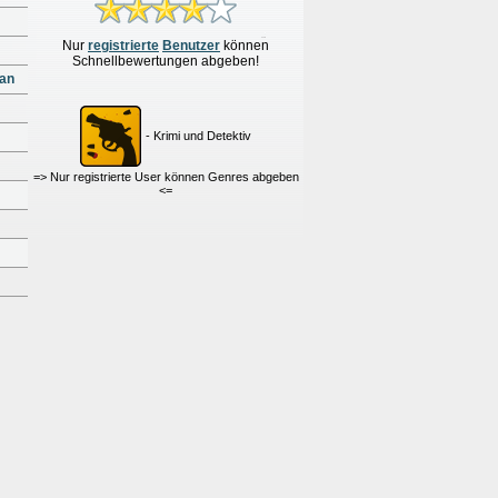
Nur
re
g
istrierte
Benutzer
können
Schnellbewertungen
abgeben!
fan
- Krimi und Detektiv
=> Nur registrierte User können Genres abgeben
<=