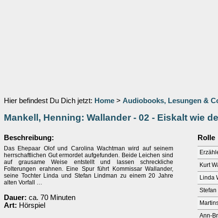
Hier befindest Du Dich jetzt:
Home
>
Audiobooks, Lesungen & 
Mankell, Henning: Wallander - 02 - Eiskalt wie d
Beschreibung:
Rolle
Das Ehepaar Olof und Carolina Wachtman wird auf seinem
Erzähl
herrschaftlichen Gut ermordet aufgefunden. Beide Leichen sind
auf grausame Weise entstellt und lassen schreckliche
Kurt W
Folterungen erahnen. Eine Spur führt Kommissar Wallander,
seine Tochter Linda und Stefan Lindman zu einem 20 Jahre
Linda 
alten Vorfall …
Stefan
Dauer:
ca. 70 Minuten
Martin
Art:
Hörspiel
Ann-Br