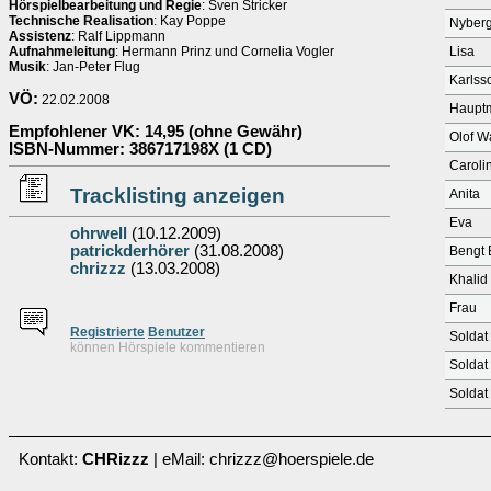
Hörspielbearbeitung und Regie
: Sven Stricker
Technische Realisation
: Kay Poppe
Nyber
Assistenz
: Ralf Lippmann
Aufnahmeleitung
: Hermann Prinz und Cornelia Vogler
Lisa
Musik
: Jan-Peter Flug
Karlss
VÖ:
22.02.2008
Haupt
Empfohlener VK
: 14,95 (ohne Gewähr)
Olof 
ISBN-Nummer
: 386717198X (1 CD)
Carol
Tracklisting anzeigen
Anita
Eva
ohrwell
(10.12.2009)
patrickderhörer
(31.08.2008)
Bengt 
chrizzz
(13.03.2008)
Khalid
Frau
Re
g
istrierte
Benutzer
Soldat
können Hörspiele kommentieren
Soldat
Soldat
Kontakt:
CHRizzz
| eMail: chrizzz@hoerspiele.de