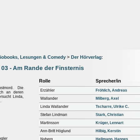
iobooks, Lesungen & Comedy
>
Der Hörverlag
:
 03 - Am Rande der Finsternis
Rolle
Sprecher/in
stmord. Die
Erzähler
Fröhlich, Andreas
lich an deren
rsucht Linda,
Wallander
Milberg, Axel
…
Linda Wallander
Tscharre, Ulrike C.
Stefan Lindman
Stark, Christian
Martinsson
Krüger, Lennart
Ann-Britt Höglund
Hilbig, Kerstin
ogler
Nyberg
Hellmann, Hannes