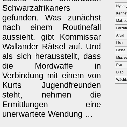
Schwarzafrikaners
Nyber
Kennet
gefunden. Was zunächst
Maj, s
nach einem Routinefall
Farzan
aussieht, gibt Kommissar
Arvid
Lisa
Wallander Rätsel auf. Und
Lasse
als sich herausstellt, dass
Mia, s
die Mordwaffe in
Eva
Diao
Verbindung mit einem von
Wächt
Kurts Jugendfreunden
steht, nehmen die
Ermittlungen eine
unerwartete Wendung …