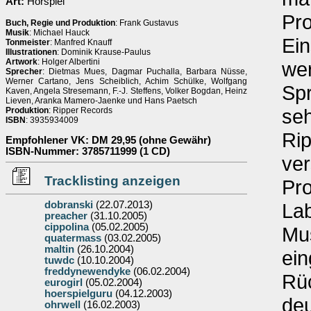
Art:
Hörspiel
Pro
Buch, Regie und Produktion
: Frank Gustavus
Musik
: Michael Hauck
Ein
Tonmeister
: Manfred Knauff
Illustrationen
: Dominik Krause-Paulus
Artwork
: Holger Albertini
wer
Sprecher
: Dietmas Mues, Dagmar Puchalla, Barbara Nüsse,
Werner Cartano, Jens Scheiblich, Achim Schülke, Wolfgang
Spr
Kaven, Angela Stresemann, F.-J. Steffens, Volker Bogdan, Heinz
Lieven, Aranka Mamero-Jaenke und Hans Paetsch
seh
Produktion
: Ripper Records
ISBN
: 3935934009
Rip
Empfohlener VK
: DM 29,95 (ohne Gewähr)
ISBN-Nummer
: 3785711999 (1 CD)
ver
Tracklisting anzeigen
Pro
dobranski
(22.07.2013)
Lab
preacher
(31.10.2005)
cippolina
(05.02.2005)
Mus
quatermass
(03.02.2005)
maltin
(26.10.2004)
ein
tuwdc
(10.10.2004)
freddynewendyke
(06.02.2004)
Rüc
eurogirl
(05.02.2004)
hoerspielguru
(04.12.2003)
deu
ohrwell
(16.02.2003)