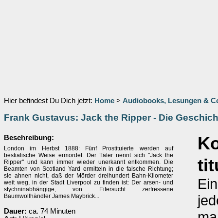
Hier befindest Du Dich jetzt:
Home
>
Audiobooks, Lesungen & 
Frank Gustavus: Jack the Ripper - Die Geschic
Beschreibung:
K
London im Herbst 1888: Fünf Prostituierte werden auf
bestialische Weise ermordet. Der Täter nennt sich ''Jack the
ti
Ripper'' und kann immer wieder unerkannt entkommen. Die
Beamten von Scotland Yard ermitteln in die falsche Richtung;
sie ahnen nicht, daß der Mörder dreihundert Bahn-Kilometer
Ei
weit weg, in der Stadt Liverpool zu finden ist: Der arsen- und
stychninabhängige, von Eifersucht zerfressene
jed
Baumwollhändler James Maybrick...
Dauer:
ca. 74 Minuten
man