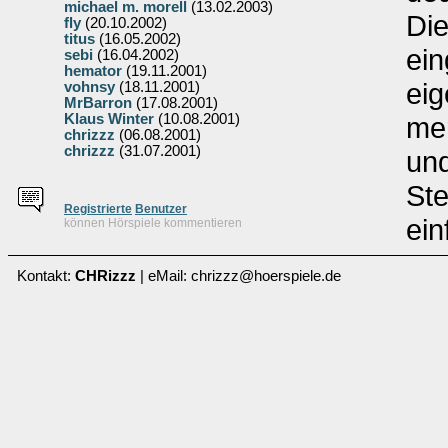
michael m. morell
(13.02.2003)
Die
fly
(20.10.2002)
titus
(16.05.2002)
ein
sebi
(16.04.2002)
hemator
(19.11.2001)
eig
vohnsy
(18.11.2001)
MrBarron
(17.08.2001)
Klaus Winter
(10.08.2001)
mer
chrizzz
(06.08.2001)
chrizzz
(31.07.2001)
und
Ste
Re
g
istrierte
Benutzer
ein
können Hörspiele kommentieren
Kontakt:
CHRizzz
| eMail: chrizzz@hoerspiele.de