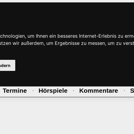
hnologien, um Ihnen ein besseres Internet-Erlebnis zu erm
nutzen wir außerdem, um Ergebnisse zu messen, um zu ve
ndern
Termine
Hörspiele
Kommentare
S
·
·
·