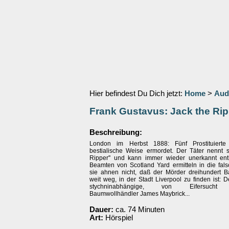
Hier befindest Du Dich jetzt:
Home
>
Aud
Frank Gustavus: Jack the Rip
Beschreibung:
London im Herbst 1888: Fünf Prostituiert
bestialische Weise ermordet. Der Täter nennt si
Ripper'' und kann immer wieder unerkannt en
Beamten von Scotland Yard ermitteln in die fals
sie ahnen nicht, daß der Mörder dreihundert B
weit weg, in der Stadt Liverpool zu finden ist: 
stychninabhängige, von Eifersucht z
Baumwollhändler James Maybrick...
Dauer:
ca. 74 Minuten
Art:
Hörspiel