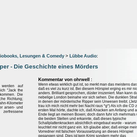
iobooks, Lesungen & Comedy
>
Lübbe Audio
:
per - Die Geschichte eines Mörders
:
Kommentar von ohrwell
Wenn etwas wirklich gut ist, so merkt man das meistens dar
e werden auf
daß es viel zu kurz ist. Bei diesem Hörspiel erging es mir ni
ch ''Jack the
anders. Brilliant gesprochen, düster inszeniert. Man kann d
tkommen. Die
nebelige London beinahe vor sich sehen. Die dunklen Stra
che Richtung;
in denen der mörderische Ripper sein Unwesen treibt. (Jetz
ahn-Kilometer
trau ich mich nicht mehr bei Nacht raus *g*) Als ich die CD
Der arsen- und
ersten Mal hörte, dachte ich, daß Knacken am Anfang und 
erfressene
Ende liegt an meinen Boxen; doch dann fuhr ich mehrmals 
die beiden Stellen und erkannte, daß dieses typische
Schallplattenknacken absichtlich eingebaut wurde - warum
leuchtet mir nicht ganz ein. Ich glaube aber, daß einige mei
Vorredner mit falschen Voraussetzung an dieses Hörspiel
gegangen sind. Dies ist kein Krimi sondern mehr das