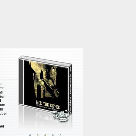
an,
cht
as
ßen,
t
 zum
am
über
ner