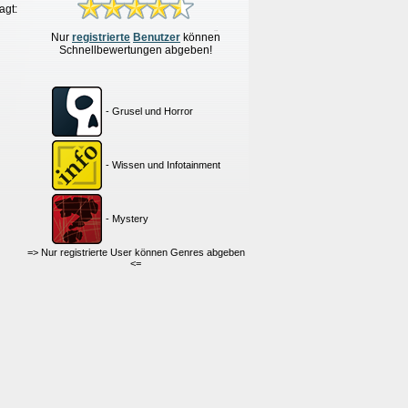
agt:
Nur
re
g
istrierte
Benutzer
können
Schnellbewertungen
abgeben!
- Grusel und Horror
- Wissen und Infotainment
- Mystery
=> Nur registrierte User können Genres abgeben
<=