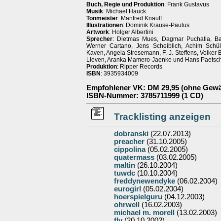
Buch, Regie und Produktion
: Frank Gustavus
Musik
: Michael Hauck
Tonmeister
: Manfred Knauff
Illustrationen
: Dominik Krause-Paulus
Artwork
: Holger Albertini
Sprecher
: Dietmas Mues, Dagmar Puchalla, Ba
Werner Cartano, Jens Scheiblich, Achim Schü
Kaven, Angela Stresemann, F.-J. Steffens, Volker
Lieven, Aranka Mamero-Jaenke und Hans Paetsc
Produktion
: Ripper Records
ISBN
: 3935934009
Empfohlener VK
: DM 29,95 (ohne Gew
ISBN-Nummer
: 3785711999 (1 CD)
Tracklisting anzeigen
dobranski
(22.07.2013)
preacher
(31.10.2005)
cippolina
(05.02.2005)
quatermass
(03.02.2005)
maltin
(26.10.2004)
tuwdc
(10.10.2004)
freddynewendyke
(06.02.2004)
eurogirl
(05.02.2004)
hoerspielguru
(04.12.2003)
ohrwell
(16.02.2003)
michael m. morell
(13.02.2003)
fly
(20.10.2002)