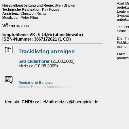
Axel Mi
Hörspielbearbeitung und Regie
: Sven Stricker
perfekt
Technische Realisation
: Kay Poppe
Leute 
Assistenz
: Christoph Richter
Sympati
Musik
: Jan-Peter Pflug
unbekan
VÖ:
09.04.2009
Jan-Pe
Seine T
Empfohlener VK
: € 14,95 (ohne Gewähr)
Die Ti
ISBN-Nummer
: 3867172021 (1 CD)
Publiku
meiner 
Tracklisting anzeigen
Fazit
: 
produzi
patrickderhörer
(21.08.2009)
chrizzz
(10.05.2009)
Re
g
istrierte
Benutzer
können Hörspiele kommentieren
Kontakt:
CHRizzz
| eMail: chrizzz@hoerspiele.de