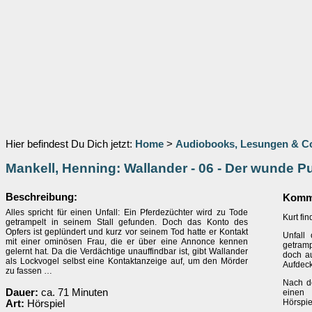
Hier befindest Du Dich jetzt:
Home
>
Audiobooks, Lesungen & 
Mankell, Henning: Wallander - 06 - Der wunde P
Beschreibung:
Komme
Alles spricht für einen Unfall: Ein Pferdezüchter wird zu Tode
Kurt fin
getrampelt in seinem Stall gefunden. Doch das Konto des
Opfers ist geplündert und kurz vor seinem Tod hatte er Kontakt
Unfall
mit einer ominösen Frau, die er über eine Annonce kennen
getramp
gelernt hat. Da die Verdächtige unauffindbar ist, gibt Wallander
doch au
als Lockvogel selbst eine Kontaktanzeige auf, um den Mörder
Aufdeck
zu fassen …
Nach de
Dauer:
ca. 71 Minuten
einen 
Hörspie
Art:
Hörspiel