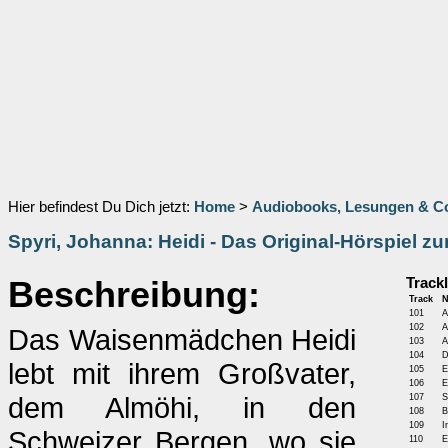
Hier befindest Du Dich jetzt:
Home
>
Audiobooks, Lesungen & 
Spyri, Johanna: Heidi - Das Original-Hörspiel z
Beschreibung:
Trackl
Track
101
A
102
A
Das Waisenmädchen Heidi
103
A
104
D
lebt mit ihrem Großvater,
105
E
106
E
dem Almöhi, in den
107
S
108
B
109
I
Schweizer Bergen, wo sie
110
E