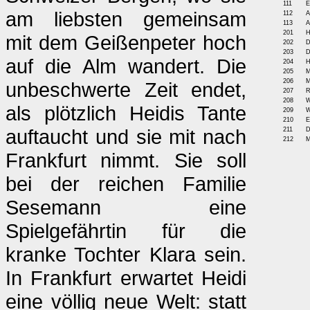
111
E
am liebsten gemeinsam
112
A
113
A
201
H
mit dem Geißenpeter hoch
202
D
203
D
auf die Alm wandert. Die
204
H
205
M
206
M
unbeschwerte Zeit endet,
207
R
208
W
als plötzlich Heidis Tante
209
W
210
E
auftaucht und sie mit nach
211
D
212
M
Frankfurt nimmt. Sie soll
bei der reichen Familie
Sesemann eine
Spielgefährtin für die
kranke Tochter Klara sein.
In Frankfurt erwartet Heidi
eine völlig neue Welt: statt