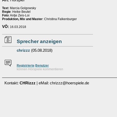
Art:
Hörspiel
Text
: Marcia Golgowsky
Regie
: Heike Beutel
Foto
: Antje Zeis-Loi
Produktion, Mix und Master
: Christina Falkenburger
VÖ:
16.03.2018
Sprecher anzeigen
chrizzz
(05.08.2018)
Re
g
istrierte
Benutzer
können Hörspiele kommentieren
Kontakt:
CHRizzz
| eMail: chrizzz@hoerspiele.de