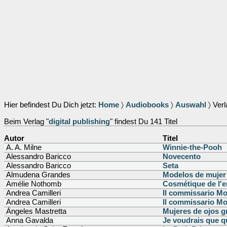
Hier befindest Du Dich jetzt:
Home
〉
Audiobooks
〉
Auswahl
〉 Verl
Beim Verlag "
digital publishing
" findest Du 141 Titel
Autor
Titel
A. A. Milne
Winnie-the-Pooh
Alessandro Baricco
Novecento
Alessandro Baricco
Seta
Almudena Grandes
Modelos de mujer
Amélie Nothomb
Cosmétique de l'
Andrea Camilleri
Il commissario Mon
Andrea Camilleri
Il commissario Mo
Ángeles Mastretta
Mujeres de ojos 
Anna Gavalda
Je voudrais que q