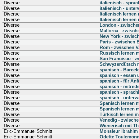
Diverse
italienisch - spra
Diverse
italienisch - unte
Diverse
Italienisch lernen
Diverse
Italienisch lernen
Diverse
London - zwischen
Diverse
Mallorca - zwisch
Diverse
New York - zwisch
Diverse
Paris - zwischen 
Diverse
Rom - zwischen Va
Diverse
Russisch lernen 
Diverse
San Francisco - 
Diverse
Schwyzerdütsch m
Diverse
spanisch - Barcel
Diverse
spanisch - essen 
Diverse
spanisch - für An
Diverse
spanisch - mitred
Diverse
spanisch - sprach
Diverse
spanisch - unter
Diverse
Spanisch lernen 
Diverse
Spanisch lernen 
Diverse
Türkisch lernen m
Diverse
Venedig - zwisch
Diverse
Wienerisch mit T
Eric-Emmanuel Schmitt
Monsieur Ibrahim 
Eric-Emmanuel Schmitt
Odette Toulemon