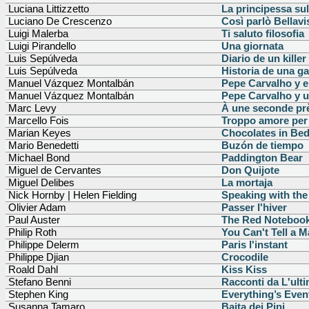
Luciana Littizzetto
La principessa sul
Luciano De Crescenzo
Così parlò Bellavi
Luigi Malerba
Ti saluto filosofia
Luigi Pirandello
Una giornata
Luis Sepúlveda
Diario de un kille
Luis Sepúlveda
Historia de una ga
Manuel Vázquez Montalbán
Pepe Carvalho y e
Manuel Vázquez Montalbán
Pepe Carvalho y 
Marc Levy
À une seconde pr
Marcello Fois
Troppo amore per 
Marian Keyes
Chocolates in Be
Mario Benedetti
Buzón de tiempo
Michael Bond
Paddington Bear
Miguel de Cervantes
Don Quijote
Miguel Delibes
La mortaja
Nick Hornby | Helen Fielding
Speaking with the
Olivier Adam
Passer l'hiver
Paul Auster
The Red Noteboo
Philip Roth
You Can't Tell a 
Philippe Delerm
Paris l'instant
Philippe Djian
Crocodile
Roald Dahl
Kiss Kiss
Stefano Benni
Racconti da L'ult
Stephen King
Everything’s Even
Susanna Tamaro
Baita dei Pini