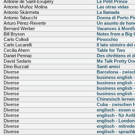
Antoine de Saint-Exupéry
Le Petit Prince
Antonio Muñoz Molina
Las otras vidas
Antonio Skármeta
La llamada
Antonio Tabucchi
Donna di Porto P
Arturo Pérez-Reverte
Un asunto de hon
Bernard Werber
Vacances à Montf
Bill Bryson
Notes from a Big 
Carlo Collodi
Pinocchio
Carlo Lucarelli
Il lato sinistro del
Cecilia Ahern
Table for Two
Daniel Pennac
Des chrétiens et 
David Sedaris
Me Talk Pretty On
Dino Buzzati
Santi amici
Diverse
Barcelona - zwis
Diverse
business english 
Diverse
business english -
Diverse
business english -
Diverse
business english 
Diverse
Chinesisch lernen
Diverse
Cuba - zwischen 
Diverse
englisch - essen u
Diverse
englisch - für Anf
Diverse
englisch - London
Diverse
englisch - mitrede
Diverse
englisch - sprach