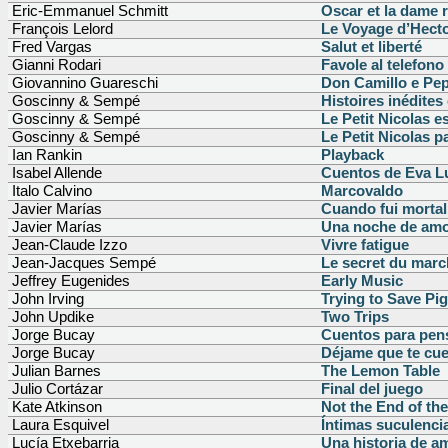
Eric-Emmanuel Schmitt
Oscar et la dame 
François Lelord
Le Voyage d’Hect
Fred Vargas
Salut et liberté
Gianni Rodari
Favole al telefono
Giovannino Guareschi
Don Camillo e Pe
Goscinny & Sempé
Histoires inédites
Goscinny & Sempé
Le Petit Nicolas es
Goscinny & Sempé
Le Petit Nicolas p
Ian Rankin
Playback
Isabel Allende
Cuentos de Eva L
Italo Calvino
Marcovaldo
Javier Marías
Cuando fui mortal
Javier Marías
Una noche de am
Jean-Claude Izzo
Vivre fatigue
Jean-Jacques Sempé
Le secret du marc
Jeffrey Eugenides
Early Music
John Irving
Trying to Save Pi
John Updike
Two Trips
Jorge Bucay
Cuentos para pen
Jorge Bucay
Déjame que te cuen
Julian Barnes
The Lemon Table
Julio Cortázar
Final del juego
Kate Atkinson
Not the End of th
Laura Esquivel
Íntimas suculenci
Lucía Etxebarria
Una historia de a