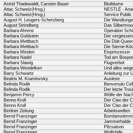
Astrid Thadewaldt, Carsten Bauer
Blutblume
Attac Schweiz(Hrsg.)
NESTLÉ - Anat
Attac Schweiz(Hrsg.)
Service Public
August H. Leugers-Scherzberg
Die Wandlunge
August Strindberg
Das Silbermoo
Barbara Ahrens
Operation Schö
Barbara Goldstein
Der vergessen
Barbara Mettbach
Die Diät-Quee
Barbara Mettbach
Die Sterne-Köc
Barbara Minden
Eisprinzessin
Barbara Nadel
Tod am Bospo
Barbara Slawig
Flugverbot
Barbara Wendelken
Und alles weg
Barry Schwartz
Anleitung zur 
Beatrix M. Kramlovsky
Auslese
Belinda Rodik
Benvenuto Cell
Belinda Rodik
Der letzte Tro
Benjamin Percy
Wölfe der Nach
Benno Kroll
Der Clan der 
Benno Kroll
Der Clan der 
Berliner Zeitung
Arbeitswelten
Bernd Franzinger
Bombenstimm
Bernd Franzinger
Jammerhalde
Bernd Franzinger
Pilzsaison
Bernd Franzinger
Wolfsfalle