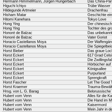
Hermann Himmelmann, Jürgen Hungerbach
Das China-Pa
Higuchi Ichiyo
Trübe Wasser
Hildegunde Artmeier
Drachenfrau
Hisham Matar
Geschichte ei
Hitomi Kanehara
Tokyo Love
Hong Ying
Der chinesis
Hong Ying
Tochter des g
Honoré de Balzac
Das unbekannt
Honoré de Balzac
Vater Goriot
Horacio Castellanos Moya
Der Waffengän
Horacio Castellanos Moya
Die Spiegelbei
Horst Bieber
Das graue Loc
Horst Eckert
617 Grad Cels
Horst Eckert
Die Zwillingsfal
Horst Eckert
Hörbücher auf
Horst Eckert
Königsallee
Horst Eckert
Purpurland
Horst Eckert
Sprengkraft
Horst Fascher
Let The Good T
Horst Kraemer
Trauma-Bewält
Hrsg. von L. G. Barag
Belorussische
Hubert vom Venn
Alles für die Ka
Hubert vom Venn
Die Hand im M
Hubert vom Venn
Kaisermord
Hubert vom Venn
Mein Jahr in de