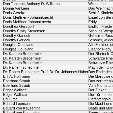
Don Tapscott, Anthony D. Williams
Wikinomics
Donna VanLiere
Das Weihnach
Doris Gercke
Schlaf, Kindch
Doris Meißner - Johannknecht
Engel von Berl
Doris Meißner-Johannknecht
Eddy
Dorothea Gersdorf
Endlich Friede 
Dorothy Emily Stevenson
Stich ins Wes
Dorothy Garlock
Geheime Pass
Dorothy Garlock
Schöner, wild
Douglas Coupland
Alle Familien s
Douglas Coupland
Eleanor Rigby
Dr. Karsten Bredemeier
Der Rhetorik-
Dr. Karsten Bredemeier
Schwarze Rhet
Dr. Karsten Bredemeier
Schwarze Rheto
Dr. Rainer Tschechne
Mach dein Glüc
Dr. Robert Buchacher, Prof. Dr. Dr. Johannes Huber
Das Ende des 
E.T.A. Hoffmann
Die Marquise d
Eberhard Straub
Das zerbrechl
Eberhard Straub
Vom Nichtstun
Edgar Wallace
Der Zinker
Edgar Wallace
Die Tür mit de
Edi Graf
Elefantengold
Eduard Leemann
Die Macht des
Eduard von Keyserling
Beate und Mare
Eduard von Keyserling
Sommergeschi