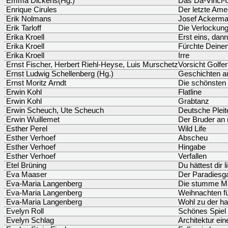
Emma Dickens(Hg.)
Das Da-Vinci-
Enrique Cirules
Der letzte Ame
Erik Nolmans
Josef Ackerma
Erik Tarloff
Die Verlockun
Erika Kroell
Erst eins, dan
Erika Kroell
Fürchte Deine
Erika Kroell
Irre
Ernst Fischer, Herbert Riehl-Heyse, Luis Murschetz
Vorsicht Golfer
Ernst Ludwig Schellenberg (Hg.)
Geschichten a
Ernst Moritz Arndt
Die schönsten
Erwin Kohl
Flatline
Erwin Kohl
Grabtanz
Erwin Scheuch, Ute Scheuch
Deutsche Pleit
Erwin Wuillemet
Der Bruder an 
Esther Perel
Wild Life
Esther Verhoef
Abscheu
Esther Verhoef
Hingabe
Esther Verhoef
Verfallen
Etel Brüning
Du hättest dir 
Eva Maaser
Der Paradiesg
Eva-Maria Langenberg
Die stumme M
Eva-Maria Langenberg
Weihnachten fü
Eva-Maria Langenberg
Wohl zu der ha
Evelyn Roll
Schönes Spiel
Evelyn Schlag
Architektur ein