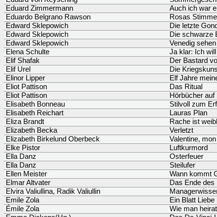
Eduard Zimmermann
Auch ich war e
Eduardo Belgrano Rawson
Rosas Stimme
Edward Sklepowich
Die letzte Gon
Edward Sklepowich
Die schwarze 
Edward Sklepowich
Venedig sehen
Elena Schulte
Ja klar: Ich wil
Elif Shafak
Der Bastard vo
Elif Urel
Die Kriegskun
Elinor Lipper
Elf Jahre mei
Eliot Pattison
Das Ritual
Eliot Pattison
Hörbücher auf 
Elisabeth Bonneau
Stilvoll zum Er
Elisabeth Reichart
Lauras Plan
Eliza Brandt
Rache ist weib
Elizabeth Becka
Verletzt
Elizabeth Birkelund Oberbeck
Valentine, mo
Elke Pistor
Luftkurmord
Ella Danz
Osterfeuer
Ella Danz
Steilufer
Ellen Meister
Wann kommt 
Elmar Altvater
Das Ende des K
Elvira Valiullina, Radik Valiullin
Managerwissen
Emile Zola
Ein Blatt Liebe
Émile Zola
Wie man heirat