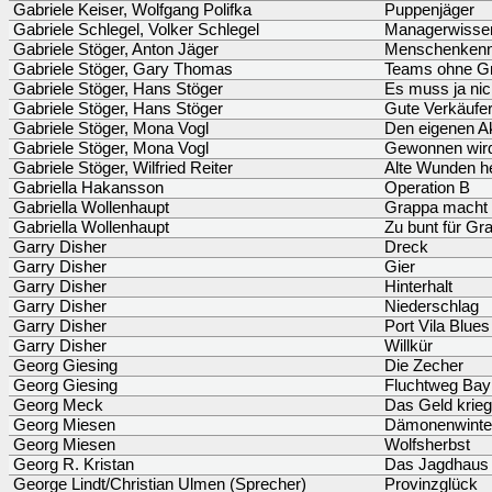
Gabriele Keiser, Wolfgang Polifka
Puppenjäger
Gabriele Schlegel, Volker Schlegel
Managerwisse
Gabriele Stöger, Anton Jäger
Menschenkenntn
Gabriele Stöger, Gary Thomas
Teams ohne G
Gabriele Stöger, Hans Stöger
Es muss ja nich
Gabriele Stöger, Hans Stöger
Gute Verkäufer
Gabriele Stöger, Mona Vogl
Den eigenen A
Gabriele Stöger, Mona Vogl
Gewonnen wird 
Gabriele Stöger, Wilfried Reiter
Alte Wunden he
Gabriella Hakansson
Operation B
Gabriella Wollenhaupt
Grappa macht 
Gabriella Wollenhaupt
Zu bunt für Gr
Garry Disher
Dreck
Garry Disher
Gier
Garry Disher
Hinterhalt
Garry Disher
Niederschlag
Garry Disher
Port Vila Blues
Garry Disher
Willkür
Georg Giesing
Die Zecher
Georg Giesing
Fluchtweg Bay
Georg Meck
Das Geld krie
Georg Miesen
Dämonenwinte
Georg Miesen
Wolfsherbst
Georg R. Kristan
Das Jagdhaus i
George Lindt/Christian Ulmen (Sprecher)
Provinzglück