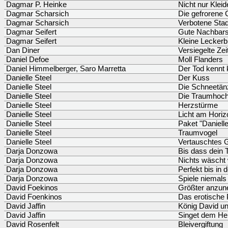
Dagmar P. Heinke
Nicht nur Klei
Dagmar Scharsich
Die gefrorene 
Dagmar Scharsich
Verbotene Stad
Dagmar Seifert
Gute Nachbars
Dagmar Seifert
Kleine Leckerb
Dan Diner
Versiegelte Zei
Daniel Defoe
Moll Flanders
Daniel Himmelberger, Saro Marretta
Der Tod kennt
Danielle Steel
Der Kuss
Danielle Steel
Die Schneetän
Danielle Steel
Die Traumhoch
Danielle Steel
Herzstürme
Danielle Steel
Licht am Horiz
Danielle Steel
Paket "Danielle
Danielle Steel
Traumvogel
Danielle Steel
Vertauschtes 
Darja Donzowa
Bis dass dein 
Darja Donzowa
Nichts wäscht 
Darja Donzowa
Perfekt bis in 
Darja Donzowa
Spiele niemals
David Foekinos
Größter anzun
David Foenkinos
Das erotische 
David Jaffin
König David un
David Jaffin
Singet dem Her
David Rosenfelt
Bleivergiftung