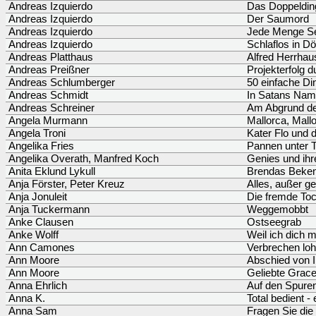
Andreas Izquierdo
Das Doppeldin
Andreas Izquierdo
Der Saumord
Andreas Izquierdo
Jede Menge Se
Andreas Izquierdo
Schlaflos in D
Andreas Platthaus
Alfred Herrhau
Andreas Preißner
Projekterfolg 
Andreas Schlumberger
50 einfache Di
Andreas Schmidt
In Satans Na
Andreas Schreiner
Am Abgrund de
Angela Murmann
Mallorca, Mall
Angela Troni
Kater Flo und
Angelika Fries
Pannen unter 
Angelika Overath, Manfred Koch
Genies und ih
Anita Eklund Lykull
Brendas Beken
Anja Förster, Peter Kreuz
Alles, außer ge
Anja Jonuleit
Die fremde Toc
Anja Tuckermann
Weggemobbt
Anke Clausen
Ostseegrab
Anke Wolff
Weil ich dich 
Ann Camones
Verbrechen loh
Ann Moore
Abschied von I
Ann Moore
Geliebte Grace
Anna Ehrlich
Auf den Spure
Anna K.
Total bedient 
Anna Sam
Fragen Sie die 