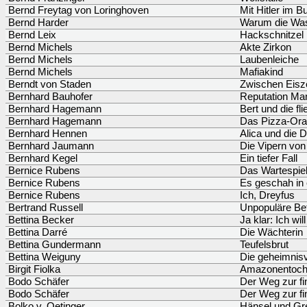
Bernd Freytag von Loringhoven
Mit Hitler im B
Bernd Harder
Warum die Was
Bernd Leix
Hackschnitzel
Bernd Michels
Akte Zirkon
Bernd Michels
Laubenleiche
Bernd Michels
Mafiakind
Berndt von Staden
Zwischen Eisze
Bernhard Bauhofer
Reputation M
Bernhard Hagemann
Bert und die f
Bernhard Hagemann
Das Pizza-Ora
Bernhard Hennen
Alica und die 
Bernhard Jaumann
Die Vipern vo
Bernhard Kegel
Ein tiefer Fall
Bernice Rubens
Das Wartespie
Bernice Rubens
Es geschah in 
Bernice Rubens
Ich, Dreyfus
Bertrand Russell
Unpopuläre Be
Bettina Becker
Ja klar: Ich will
Bettina Darré
Die Wächterin
Bettina Gundermann
Teufelsbrut
Bettina Weiguny
Die geheimnis
Birgit Fiolka
Amazonentoch
Bodo Schäfer
Der Weg zur fin
Bodo Schäfer
Der Weg zur fin
Bolko v. Oetinger
Hänsel und Gre