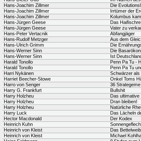
Hans-Joachim Zillmer
Die Evolutions
Hans-Joachim Zillmer
Irrtümer der E
Hans-Joachim Zillmer
Kolumbus kam 
Hans-Jürgen Geese
Das Haifischr
Hans-Jürgen Geese
Vater zu verka
Hans-Peter Vertacnik
Abfangjäger
Hans-Rudolf Metzger
Aus dem Gleic
Hans-Ulrich Grimm
Die Ernährung
Hans-Werner Sinn
Die Basaröko
Hans-Werner Sinn
Ist Deutschlan
Harald Tonollo
Penn Pa Tu - H
Harald Tonollo
Penn Pa Tu und
Harri Nykänen
Schwärzer als
Harriet Beecher-Stowe
Onkel Toms Hü
Harro von Senger
36 Strategeme
Harry G. Frankfurt
Bullshit
Harry Holzheu
Das ultimative
Harry Holzheu
Dran bleiben!
Harry Holzheu
Natürliche Rhe
Harry Luck
Das Lächeln de
Hector Macdonald
Der Kodex
Heinrich Kuhn
Sonnengeflech
Heinrich von Kleist
Das Bettelweib
Heinrich von Kleist
Michael Kohlh