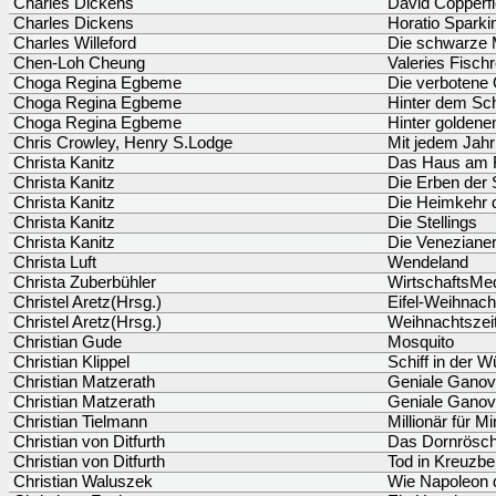
Charles Dickens
David Copperfi
Charles Dickens
Horatio Sparki
Charles Willeford
Die schwarze
Chen-Loh Cheung
Valeries Fischr
Choga Regina Egbeme
Die verbotene
Choga Regina Egbeme
Hinter dem Sch
Choga Regina Egbeme
Hinter goldenen
Chris Crowley, Henry S.Lodge
Mit jedem Jahr
Christa Kanitz
Das Haus am 
Christa Kanitz
Die Erben der S
Christa Kanitz
Die Heimkehr d
Christa Kanitz
Die Stellings
Christa Kanitz
Die Venezianer
Christa Luft
Wendeland
Christa Zuberbühler
WirtschaftsMed
Christel Aretz(Hrsg.)
Eifel-Weihnach
Christel Aretz(Hrsg.)
Weihnachtszei
Christian Gude
Mosquito
Christian Klippel
Schiff in der W
Christian Matzerath
Geniale Ganove
Christian Matzerath
Geniale Ganove
Christian Tielmann
Millionär für M
Christian von Ditfurth
Das Dornrösch
Christian von Ditfurth
Tod in Kreuzbe
Christian Waluszek
Wie Napoleon 