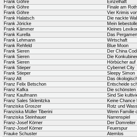
Frank Göhre
Einzelhaft
Frank Göhre
Finale am Ro
Frank Göhre
Vier Krimis vo
Frank Halatsch
Die nackte Wah
Frank Jöricke
Mein liebestoll
Frank Kämmer
Kleines Lexiko
Frank Kurella
Das Pergamen
Frank Lehmann
Wirtschaft
Frank Rehfeld
Blue Moon
Frank Sieren
Der China Cod
Frank Sieren
Die Konkubinen
Frank Sieren
Hörbücher auf 
Frank Stieper
Cybernet City
Frank Stieper
Sleepy Simon
Franz Alt
Das ökologisc
Franz Felix Betschon
Entscheide sch
Franz Kafka
Die schönsten
Franz Kaufmann
Sind Sie kultivi
Franz Sales Sklenitzka
Keine Chance f
Franziska Groszer
Rotz und Wass
Franziska Müller Tiberini
Wenn Familie 
Franziska Steinhauer
Narrenspiel
Franz-Josef Körner
Der Domreiter
Franz-Josef Körner
Feuerspur
Frauke Schuster
Atemlos