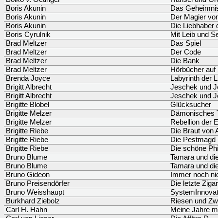
Boris Akunin
Das Geheimnis
Boris Akunin
Der Magier vo
Boris Akunin
Die Liebhaber 
Boris Cyrulnik
Mit Leib und S
Brad Meltzer
Das Spiel
Brad Meltzer
Der Code
Brad Meltzer
Die Bank
Brad Meltzer
Hörbücher auf
Brenda Joyce
Labyrinth der 
Brigitt Albrecht
Jeschek und J
Brigitt Albrecht
Jeschek und J
Brigitte Blobel
Glücksucher
Brigitte Melzer
Dämonisches T
Brigitte Melzer
Rebellion der 
Brigitte Riebe
Die Braut von 
Brigitte Riebe
Die Pestmagd
Brigitte Riebe
Die schöne Phi
Bruno Blume
Tamara und die
Bruno Blume
Tamara und die
Bruno Gideon
Immer noch nic
Bruno Preisendörfer
Die letzte Zigar
Bruno Weisshaupt
SystemInnovat
Burkhard Ziebolz
Riesen und Zw
Carl H. Hahn
Meine Jahre m