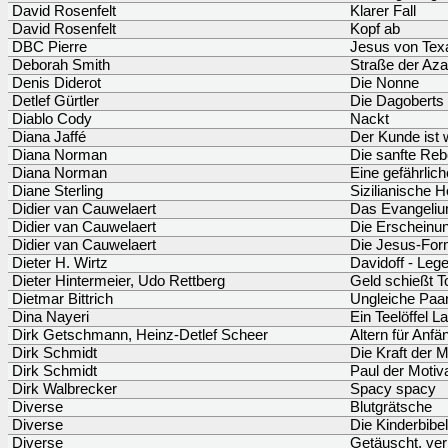
David Rosenfelt
Klarer Fall
David Rosenfelt
Kopf ab
DBC Pierre
Jesus von Tex
Deborah Smith
Straße der Aza
Denis Diderot
Die Nonne
Detlef Gürtler
Die Dagoberts
Diablo Cody
Nackt
Diana Jaffé
Der Kunde ist 
Diana Norman
Die sanfte Rebe
Diana Norman
Eine gefährlich
Diane Sterling
Sizilianische H
Didier van Cauwelaert
Das Evangeli
Didier van Cauwelaert
Die Erscheinu
Didier van Cauwelaert
Die Jesus-For
Dieter H. Wirtz
Davidoff - Lege
Dieter Hintermeier, Udo Rettberg
Geld schießt T
Dietmar Bittrich
Ungleiche Paa
Dina Nayeri
Ein Teelöffel 
Dirk Getschmann, Heinz-Detlef Scheer
Altern für Anfä
Dirk Schmidt
Die Kraft der 
Dirk Schmidt
Paul der Motiv
Dirk Walbrecker
Spacy spacy
Diverse
Blutgrätsche
Diverse
Die Kinderbibel
Diverse
Getäuscht, ver