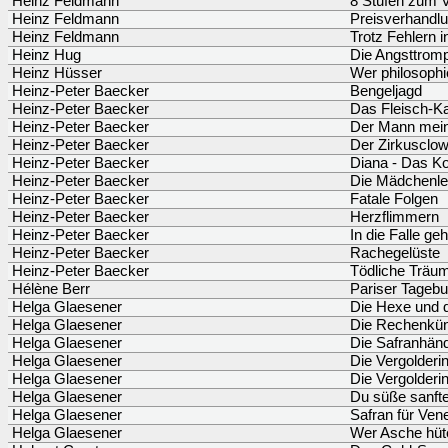
Heinz Feldmann
8 Stufen zum V
Heinz Feldmann
Preisverhandlu
Heinz Feldmann
Trotz Fehlern 
Heinz Hug
Die Angsttromp
Heinz Hüsser
Wer philosophie
Heinz-Peter Baecker
Bengeljagd
Heinz-Peter Baecker
Das Fleisch-Kar
Heinz-Peter Baecker
Der Mann mein
Heinz-Peter Baecker
Der Zirkusclo
Heinz-Peter Baecker
Diana - Das Ko
Heinz-Peter Baecker
Die Mädchenle
Heinz-Peter Baecker
Fatale Folgen
Heinz-Peter Baecker
Herzflimmern
Heinz-Peter Baecker
In die Falle geh
Heinz-Peter Baecker
Rachegelüste
Heinz-Peter Baecker
Tödliche Träu
Hélène Berr
Pariser Tageb
Helga Glaesener
Die Hexe und d
Helga Glaesener
Die Rechenküns
Helga Glaesener
Die Safranhänd
Helga Glaesener
Die Vergolderi
Helga Glaesener
Die Vergolderi
Helga Glaesener
Du süße sanft
Helga Glaesener
Safran für Ven
Helga Glaesener
Wer Asche hüt