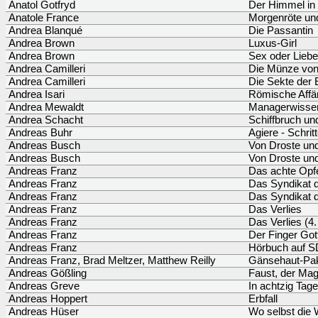
Anatol Gotfryd
Der Himmel in
Anatole France
Morgenröte un
Andrea Blanqué
Die Passantin
Andrea Brown
Luxus-Girl
Andrea Brown
Sex oder Lieb
Andrea Camilleri
Die Münze von
Andrea Camilleri
Die Sekte der 
Andrea Isari
Römische Affä
Andrea Mewaldt
Managerwissen
Andrea Schacht
Schiffbruch un
Andreas Buhr
Agiere - Schrit
Andreas Busch
Von Droste un
Andreas Busch
Von Droste und
Andreas Franz
Das achte Opfe
Andreas Franz
Das Syndikat 
Andreas Franz
Das Syndikat d
Andreas Franz
Das Verlies
Andreas Franz
Das Verlies (4.
Andreas Franz
Der Finger Got
Andreas Franz
Hörbuch auf SD
Andreas Franz, Brad Meltzer, Matthew Reilly
Gänsehaut-Pa
Andreas Gößling
Faust, der Mag
Andreas Greve
In achtzig Tag
Andreas Hoppert
Erbfall
Andreas Hüser
Wo selbst die