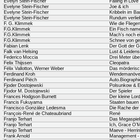
Evelyn Stein-Fischer
Falling in Love
Evelyne Stein-Fischer
Joe & ich
Evelyne Stein-Fischer
Kribbeln im Ba
Evelyne Stein-Fischer
Rundum verlie
F. G. Klimmek
Wie die Fliegen
F.G.Klimmek
Ein Fisch name
F.G.Klimmek
Mach's noch ei
F.G.Klimmek
Schnee von ge
Fabian Lenk
Der Gott der 
Falk van Helsing
Lust & Leidens
Federico Moccia
Drei Meter üb
Felix Thijssen
Cleopatra
Félix Vallotton, Werner Weber
Das mörderisc
Ferdinand Kroh
Wendemanöve
Ferdinand Piëch
Auto.Biographi
Fjoder Dostojewski
Polsunkow & E
Fjodor M. Dostojewski
Der Spieler
Frances Hodgson Burnett
Der kleine Lor
Francis Fukuyama
Staaten bauen
Francisco González Ledesma
Die Rache der
François-René de Chateaubriand
René
Franjo Terhart
Das Megaspiel
Franjo Terhart
Ich, Grace O'M
Franjo Terhart
Maeve - Herrin
Frank Arnold
Management - 