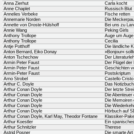
Anna Zierhut
Carla kocht
Anne Chaplet
Russisch Blut
Annelies Verbeke
Fische retten
Annemarie Norden
Die Meckerpa
Annette von Droste-Hülshoff
Bei uns zu La
Annie Wang
Peking Girls
Anthony Trollope
Auge um Auge
Anthony Trollope
Cecilia
Antje Potthoff
Die ländliche 
Anton Bernard, Eiko Donay
»Bonjour« sol
Anton Tschechow
Der Literaturle
Armin Peter Faust
Der Flügel der
Armin Peter Faust
Geschichten vo
Armin-Peter Faust
Postskriptum
Arno Strobel
Castello Cristo
Arthur C. Doyle
Das Notizbuch
Arthur Conan Doyle
Der letzte Str
Arthur Conan Doyle
Die Abenteuer 
Arthur Conan Doyle
Die Memoiren 
Arthur Conan Doyle
Die Wiederkehr
Arthur Conan Doyle
Hörbuch auf SD
Arthur Conan Doyle, Karl May, Theodor Fontane
Klassiker-Pake
Arthur Koestler
Ein spanische
Arthur Schnitzler
Therese
Astrid Posner
Die smarte Art