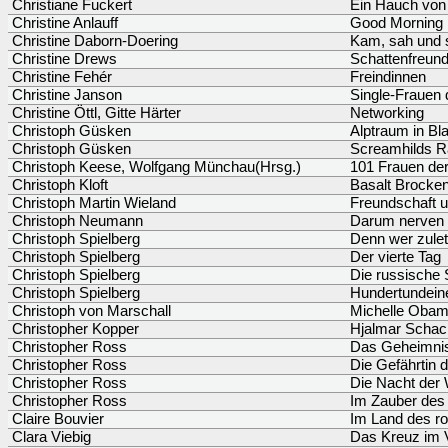
Christiane Fuckert
Ein Hauch von
Christine Anlauff
Good Morning 
Christine Daborn-Doering
Kam, sah und 
Christine Drews
Schattenfreund
Christine Fehér
Freindinnen
Christine Janson
Single-Frauen 
Christine Öttl, Gitte Härter
Networking
Christoph Güsken
Alptraum in Bl
Christoph Güsken
Screamhilds 
Christoph Keese, Wolfgang Münchau(Hrsg.)
101 Frauen der
Christoph Kloft
Basalt Brocke
Christoph Martin Wieland
Freundschaft u
Christoph Neumann
Darum nerven
Christoph Spielberg
Denn wer zuletz
Christoph Spielberg
Der vierte Tag
Christoph Spielberg
Die russische
Christoph Spielberg
Hundertundein
Christoph von Marschall
Michelle Obam
Christopher Kopper
Hjalmar Schac
Christopher Ross
Das Geheimnis
Christopher Ross
Die Gefährtin 
Christopher Ross
Die Nacht der 
Christopher Ross
Im Zauber des 
Claire Bouvier
Im Land des ro
Clara Viebig
Das Kreuz im 