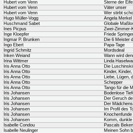
Hubert vom Venn
Sterne der Eife
Hubert vom Venn
Väter unser
Hubert vom Venn
Wer stirbt scho
Hugo Müller-Vogg
Angela Merkel
Huschmand Sabet
Globale Maßlos
Ines Picpus
Zwei-Zimmer-
Inge Kloepfer
Friede Springe
Ingmar P. Brunken
Die 6 Meister d
Ingo Ebert
Papa-Tage
Ingrid Schmitz
Mordsdeal
Inken Weiand
Wann wird den
Irina Wittmer
Linda Haselwa
Iris Anna Otto
Die Luschinski
Iris Anna Otto
Kinder, Kinder,
Iris Anna Otto
Liebe, Lügen, 
Iris Anna Otto
Schepper
Iris Anna Otto
Tango für die 
Iris Johansen
Bodenlose Tief
Iris Johansen
Der Geruch de
Iris Johansen
Der Mädchens
Iris Johansen
Im Profil des 
Iris Johansen
Knochenfunde
Iris Johansen
Komm, dunkle
Isabelle Condou
Pascals Beken
Isabelle Neulinger
Meinen Sohn be