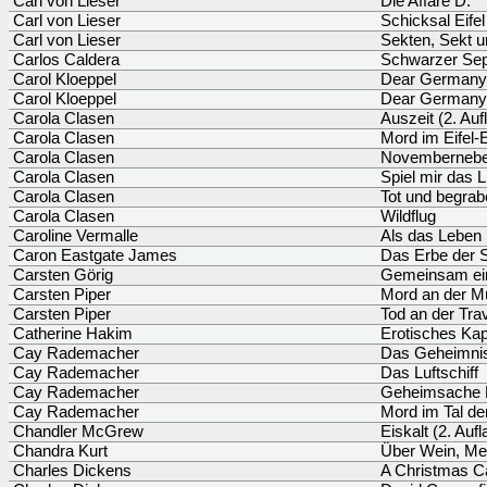
Carl von Lieser
Die Affäre D.
Carl von Lieser
Schicksal Eifel
Carl von Lieser
Sekten, Sekt u
Carlos Caldera
Schwarzer Se
Carol Kloeppel
Dear Germany
Carol Kloeppel
Dear Germany 
Carola Clasen
Auszeit (2. Auf
Carola Clasen
Mord im Eifel-
Carola Clasen
Novembernebe
Carola Clasen
Spiel mir das 
Carola Clasen
Tot und begrab
Carola Clasen
Wildflug
Caroline Vermalle
Als das Leben
Caron Eastgate James
Das Erbe der 
Carsten Görig
Gemeinsam ein
Carsten Piper
Mord an der Mü
Carsten Piper
Tod an der Tra
Catherine Hakim
Erotisches Kap
Cay Rademacher
Das Geheimnis
Cay Rademacher
Das Luftschiff
Cay Rademacher
Geheimsache 
Cay Rademacher
Mord im Tal de
Chandler McGrew
Eiskalt (2. Aufl
Chandra Kurt
Über Wein, M
Charles Dickens
A Christmas C