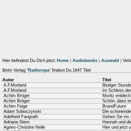
Hier befindest Du Dich jetzt:
Home
〉
Audiobooks
〉
Auswahl
〉 Verl
Beim Verlag "
Radioropa
" findest Du 1647 Titel
Autor
Titel
A.F.Morland
Blutiger Stund
A.F.Morland
Im Schloss de
Achim Bröger
Moritz entdeck
Achim Bröger
Schön, dass es
Achim Feige
BrandFuture
Adam Soboczynski
Die schonende 
Adelheid Fangrath
Gehen Sie ins 
Adriana Stern
Hannah und di
Agnes-Christine Nelle
Hier und jetzt