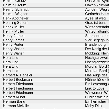
Helmut Creutz
Das Geld-Syn
Helmut Creutz
Haken krümmt 
Helmut Schmidt
Auf dem Weg z
Helmut Wagner
Gerlachs Hau
Henk Apotheker
Ayse ist weg
Henning Scherf
Grau ist bunt
Henrik Müller
Wirtschaftsfak
Henrik Müller
Wirtschaftsirr
Henry James
Schraubendre
Henry James
Vier Begegnun
Henry Porter
Brandenburg
Henry Walter
Der König der
Henry Walter
Mobbing: Klein
Hera Lind
Hochglanzweib
Hera Lind
Hochglanzweib
Hera Lind
Mord an Bord 
Hera Lind
Mord an Bord 
Herbert A. Henzler
Das Auge des B
Herbert Beckmann
Hühnerhölle - 
Herbert Friedmann
Ein Lovesong 
Herbert Friedmann
Link to Love
Herbert Friedmann
Wir werden Wel
Herbert Kubat
Führen wie ein
Herman Bang
Ein herrlicher 
Herman Melville
Moby Dick