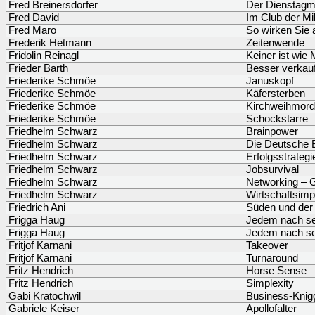
Fred Breinersdorfer
Der Dienstag
Fred David
Im Club der Mil
Fred Maro
So wirken Sie 
Frederik Hetmann
Zeitenwende
Fridolin Reinagl
Keiner ist wie
Frieder Barth
Besser verkauf
Friederike Schmöe
Januskopf
Friederike Schmöe
Käfersterben
Friederike Schmöe
Kirchweihmord
Friederike Schmöe
Schockstarre
Friedhelm Schwarz
Brainpower
Friedhelm Schwarz
Die Deutsche 
Friedhelm Schwarz
Erfolgsstrategi
Friedhelm Schwarz
Jobsurvival
Friedhelm Schwarz
Networking – 
Friedhelm Schwarz
Wirtschaftsimp
Friedrich Ani
Süden und der
Frigga Haug
Jedem nach se
Frigga Haug
Jedem nach se
Fritjof Karnani
Takeover
Fritjof Karnani
Turnaround
Fritz Hendrich
Horse Sense
Fritz Hendrich
Simplexity
Gabi Kratochwil
Business-Knigg
Gabriele Keiser
Apollofalter