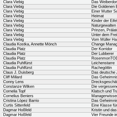
Clara Viebig
Das Weiberdor
Clara Viebig
Die Goldenen 
Clara Viebig
Einer Mutter S
Clara Viebig
Heimat
Clara Viebig
Kinder der Eife
Clara Viebig
Naturgewalten
Clara Viebig
Prinzen, Präla
Clara Viebig
Unter dem Fre
Clara Viebig
Vom Müller H
Claudia Kostka, Annette Mönch
Change Mana
Claudia Platz
Der Korridor
Claudia Platz
Der Lubberer
Claudia Platz
RosenmonTO
Claudia Puhlfürst
Leichenstarre
Claudia Puhlfürst
Rachegöttin
Claus J. Duisberg
Das deutsche 
Cliff Millard
Das Geheimnis
Conny Lens
Drecksgeschäf
Constanze Wilken
Die vergessen
Cornelia Topf
Klatsch und Tr
Cornelius Beniers
Managerwissen 
Cristina López Barrio
Das Geheimnis 
Curtis Sittenfeld
Eine Klasse für
Dagmar Hoßfeld
Kristin und da
Dagmar Hoßfeld
Vier Freunde 