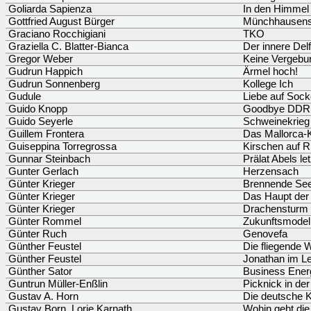
Goliarda Sapienza
In den Himmel
Gottfried August Bürger
Münchhausens
Graciano Rocchigiani
TKO
Graziella C. Blatter-Bianca
Der innere Delf
Gregor Weber
Keine Vergebu
Gudrun Happich
Ärmel hoch!
Gudrun Sonnenberg
Kollege Ich
Gudule
Liebe auf Soc
Guido Knopp
Goodbye DDR
Guido Seyerle
Schweinekrieg
Guillem Frontera
Das Mallorca-
Guiseppina Torregrossa
Kirschen auf R
Gunnar Steinbach
Prälat Abels le
Gunter Gerlach
Herzensach
Günter Krieger
Brennende See
Günter Krieger
Das Haupt der
Günter Krieger
Drachensturm
Günter Rommel
Zukunftsmodel
Günter Ruch
Genovefa
Günther Feustel
Die fliegende 
Günther Feustel
Jonathan im L
Günther Sator
Business Ener
Guntrun Müller-Enßlin
Picknick in de
Gustav A. Horn
Die deutsche K
Gustav Born, Lorie Karnath
Wohin geht die