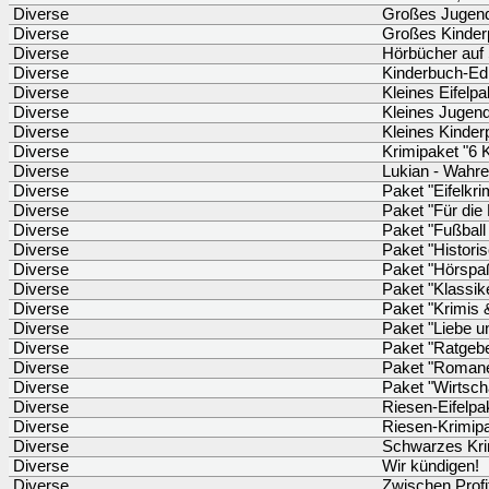
Diverse
Großes Jugen
Diverse
Großes Kinder
Diverse
Hörbücher auf
Diverse
Kinderbuch-Edit
Diverse
Kleines Eifelpa
Diverse
Kleines Jugen
Diverse
Kleines Kinder
Diverse
Krimipaket "6 K
Diverse
Lukian - Wahr
Diverse
Paket "Eifelkri
Diverse
Paket "Für die 
Diverse
Paket "Fußball
Diverse
Paket "Histor
Diverse
Paket "Hörspa
Diverse
Paket "Klassike
Diverse
Paket "Krimis &
Diverse
Paket "Liebe u
Diverse
Paket "Ratgebe
Diverse
Paket "Roman
Diverse
Paket "Wirtscha
Diverse
Riesen-Eifelpa
Diverse
Riesen-Krimip
Diverse
Schwarzes Kri
Diverse
Wir kündigen!
Diverse
Zwischen Profi