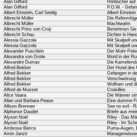
Alan Gifford
Hörbücher auf
Alan Gifford
P.O.W. - Gefa
Albert Einstein, Carl Seelig
Albert Einstein
Albrecht Müller
Die Reformlüg
Albrecht Müller
Machtwahn
Albrecht Prinz von Croÿ
Benehmen Sie 
Albrecht Schau
Dichter in Han
Alessia Gazzola
Mit Skalpell un
Alessia Gazzola
Mit Skalpell un
Alexander Puschkin
Der Mohr Pete
Alexandra von Grote
Mord in der Ru
Alexandre Dumas
Die Kamelien
Alfred Bekker
Der Hund des 
Alfred Bekker
Gefangen in de
Alfred Bekker
Verschwörung 
Alfred Bekker
Wolfram und di
Alfred de Musset
Croisilles
Alice Vaara
Die Männer sin
Allan und Barbara Pease
Eine dumme Fra
Allison Brennan
See no evil - R
Alphonse Daudet
Briefe aus mei
Alyson Noël
Riley - Das Mä
Alyson Noël
Riley - Im Sche
Ambrose Bierce
Puma-Augen, D
Amin Janzir
Managerwissen