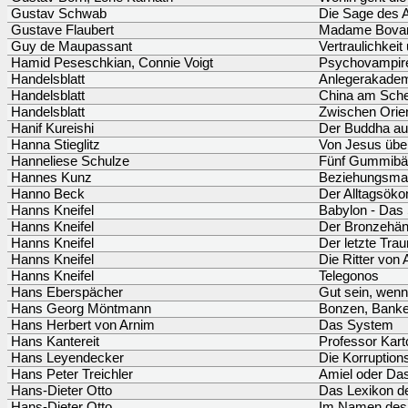
Gustav Schwab
Die Sage des 
Gustave Flaubert
Madame Bova
Guy de Maupassant
Vertraulichkei
Hamid Peseschkian, Connie Voigt
Psychovampir
Handelsblatt
Anlegerakade
Handelsblatt
China am Sch
Handelsblatt
Zwischen Orie
Hanif Kureishi
Der Buddha aus
Hanna Stieglitz
Von Jesus übe
Hanneliese Schulze
Fünf Gummibärc
Hannes Kunz
Beziehungsma
Hanno Beck
Der Alltagsök
Hanns Kneifel
Babylon - Das
Hanns Kneifel
Der Bronzehän
Hanns Kneifel
Der letzte Tra
Hanns Kneifel
Die Ritter von 
Hanns Kneifel
Telegonos
Hans Eberspächer
Gut sein, wen
Hans Georg Möntmann
Bonzen, Banke
Hans Herbert von Arnim
Das System
Hans Kantereit
Professor Karto
Hans Leyendecker
Die Korruptions
Hans Peter Treichler
Amiel oder Das
Hans-Dieter Otto
Das Lexikon de
Hans-Dieter Otto
Im Namen des 