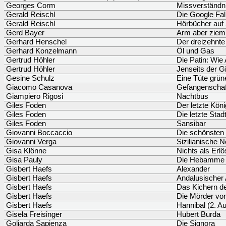
Georges Corm
Missverständni
Gerald Reischl
Die Google Fal
Gerald Reischl
Hörbücher auf 
Gerd Bayer
Arm aber zieml
Gerhard Henschel
Der dreizehnte
Gerhard Konzelmann
Öl und Gas
Gertrud Höhler
Die Patin: Wie
Gertrud Höhler
Jenseits der G
Gesine Schulz
Eine Tüte grün
Giacomo Casanova
Gefangenschaf
Giampiero Rigosi
Nachtbus
Giles Foden
Der letzte Kön
Giles Foden
Die letzte Stad
Giles Foden
Sansibar
Giovanni Boccaccio
Die schönsten
Giovanni Verga
Sizilianische N
Gisa Klönne
Nichts als Erl
Gisa Pauly
Die Hebamme 
Gisbert Haefs
Alexander
Gisbert Haefs
Andalusischer
Gisbert Haefs
Das Kichern d
Gisbert Haefs
Die Mörder vo
Gisbert Haefs
Hannibal (2. Au
Gisela Freisinger
Hubert Burda
Goliarda Sapienza
Die Signora