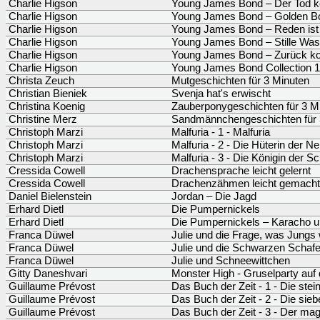
Charlie Higson
Young James Bond – Der Tod k
Charlie Higson
Young James Bond – Golden B
Charlie Higson
Young James Bond – Reden ist S
Charlie Higson
Young James Bond – Stille Wass
Charlie Higson
Young James Bond – Zurück ko
Charlie Higson
Young James Bond Collection 1
Christa Zeuch
Mutgeschichten für 3 Minuten
Christian Bieniek
Svenja hat's erwischt
Christina Koenig
Zauberponygeschichten für 3 M
Christine Merz
Sandmännchengeschichten für 
Christoph Marzi
Malfuria - 1 - Malfuria
Christoph Marzi
Malfuria - 2 - Die Hüterin der N
Christoph Marzi
Malfuria - 3 - Die Königin der S
Cressida Cowell
Drachensprache leicht gelernt
Cressida Cowell
Drachenzähmen leicht gemacht
Daniel Bielenstein
Jordan – Die Jagd
Erhard Dietl
Die Pumpernickels
Erhard Dietl
Die Pumpernickels – Karacho 
Franca Düwel
Julie und die Frage, was Jungs 
Franca Düwel
Julie und die Schwarzen Schaf
Franca Düwel
Julie und Schneewittchen
Gitty Daneshvari
Monster High - Gruselparty au
Guillaume Prévost
Das Buch der Zeit - 1 - Die stei
Guillaume Prévost
Das Buch der Zeit - 2 - Die si
Guillaume Prévost
Das Buch der Zeit - 3 - Der mag