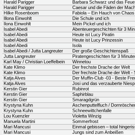
Harald Parigger
Barbara Schwarz und das Feuer
Harald Parigger
Caesar und die Fäden der Mach
Hilke Rosenboom
Fabiola – Ein Hauch von Chaos
Illona Einwohlt
Die Schule und ich
Ilona Einwohlt
Mein Pickel und ich
Isabel Abedi
Abenteuergeschichten für 3 Min
Isabel Abedi
Heute ist Lucy Piratin
Isabel Abedi
Heute ist Lucy Prinzessin
Isabel Abedi
Isola
Isabel Abedi / Jutta Langreuter
Der große Geschichtenspaß
Jutta Langreuter
Piratengeschichten für 3 Minute
Karl May / Christian Loeffelbein
Winnetou
Kate Klimo
Der frechste Drache der Welt
Kate Klimo
Der frechste Drache der Welt 
Katja Alves
Der Muffin-Club -03 - Beste F
Katja Alves
Josi und das verzauberte Niesp
Kerstin Gier
Rubinrot
Kerstin Gier
Saphirblau
Kerstin Gier
Smaragdgrün
Krystyna Kuhn
Aschenputtelfluch / Dornrösche
Krystyna Kuhn
Schneewittchenfalle
Lou Kuenzler
Violetta Winzig
Manuela Martini
Sommerfrost
Mari Mancusi
Einmal gebissen – total hingeri
Mari Mancusi
Jungs sind zum Anbeißen