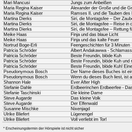
Mari Mancusi
Jungs zum Anbeißen
Maria Regina Kaiser
Alexander der Große und die G
Maria Regina Kaiser
Ramses II. und die Tauben des 
Martina Dierks
Siri, die Montagsfee – Der Zaub
Martina Dierks
Siri, die Montagsfee – Reise in 
Martina Dierks
Siri, die Montagsfee – Rettung f
Meike Haas
Finja und das blaue Licht
Meike Haas
Finja und das kalte Feuer
Nortrud Boge-Erli
Feengeschichten für 3 Minuten
Patricia Schröder
Albert Andakawwa - Schlamas
Patricia Schröder
Beste Freundin, blöde Kuh
Patricia Schröder
Beste Freundin, blöde Kuh und r
Patricia Schröder
Beste Freundin, blöde Kuh! Eine
Pseudonymous Bosch
Der Name dieses Buches ist ei
Pseudonymous Bosch
Wenn du dieses Buch liest, ist a
Shannon Hale
Ever After High
Stefanie Dahle
Erdbeerinchen Erdbeerfee - Da
Stefanie Taschinski
Die kleine Dame
Steve Augarde
Das kleine Volk
Steve Augarde
Der Elfenwald
Susanne Mischke
Nixenjagd
Ulrike Bliefert
Lügenengel
Ulrike Bliefert
Voll verliebt im Tor!
* Erscheinungstermin der Hörspiele ist nicht sicher