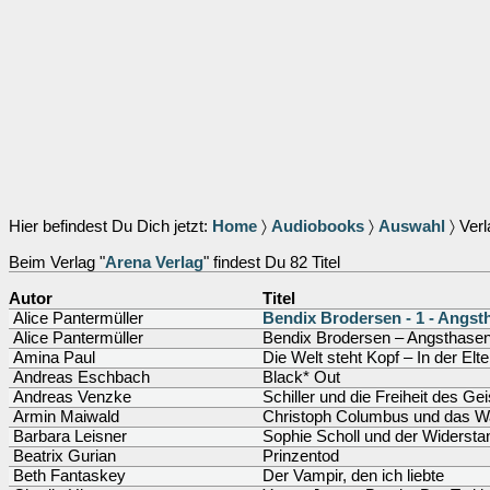
Hier befindest Du Dich jetzt:
Home
〉
Audiobooks
〉
Auswahl
〉 Verl
Beim Verlag "
Arena Verlag
" findest Du 82 Titel
Autor
Titel
Alice Pantermüller
Bendix Brodersen - 1 - Angst
Alice Pantermüller
Bendix Brodersen – Angsthasen
Amina Paul
Die Welt steht Kopf – In der Elt
Andreas Eschbach
Black* Out
Andreas Venzke
Schiller und die Freiheit des Ge
Armin Maiwald
Christoph Columbus und das W
Barbara Leisner
Sophie Scholl und der Widerst
Beatrix Gurian
Prinzentod
Beth Fantaskey
Der Vampir, den ich liebte