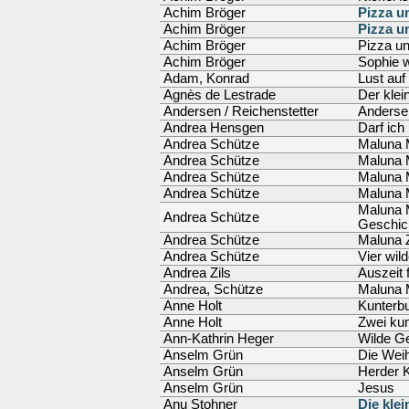
Achim Bröger
Pizza u
Achim Bröger
Pizza u
Achim Bröger
Pizza un
Achim Bröger
Sophie w
Adam, Konrad
Lust auf
Agnès de Lestrade
Der klei
Andersen / Reichenstetter
Anderse
Andrea Hensgen
Darf ich 
Andrea Schütze
Maluna 
Andrea Schütze
Maluna 
Andrea Schütze
Maluna 
Andrea Schütze
Maluna 
Maluna 
Andrea Schütze
Geschic
Andrea Schütze
Maluna 
Andrea Schütze
Vier wil
Andrea Zils
Auszeit 
Andrea, Schütze
Maluna 
Anne Holt
Kunterb
Anne Holt
Zwei ku
Ann-Kathrin Heger
Wilde Ge
Anselm Grün
Die Wei
Anselm Grün
Herder K
Anselm Grün
Jesus
Anu Stohner
Die kle