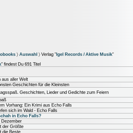
iobooks
〉
Auswahl
〉 Verlag "
Igel Records / Aktive Musik
"
k
" findest Du 691 Titel
aus aller Welt
nsten Geschichten für die Kleinsten
tagsspaß. Geschichten, Lieder und Gedichte zum Feiern
paß
em Vorhang: Ein Krimi aus Echo Falls
iefen sich im Wald - Echo Falls
chah in Echo Falls?
. Dezember
st der Größte
st die Beste