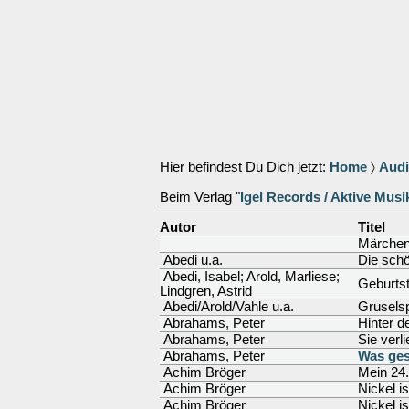
Hier befindest Du Dich jetzt:
Home
〉
Aud
Beim Verlag "
Igel Records / Aktive Musi
Autor
Titel
Märchen 
Abedi u.a.
Die schö
Abedi, Isabel; Arold, Marliese;
Geburts
Lindgren, Astrid
Abedi/Arold/Vahle u.a.
Grusels
Abrahams, Peter
Hinter d
Abrahams, Peter
Sie verl
Abrahams, Peter
Was ges
Achim Bröger
Mein 24
Achim Bröger
Nickel i
Achim Bröger
Nickel i