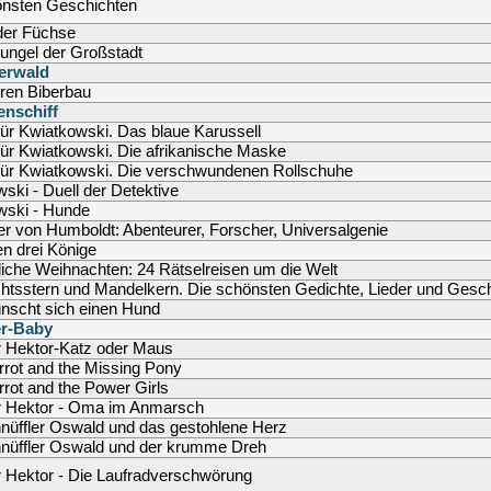
önsten Geschichten
der Füchse
ungel der Großstadt
erwald
eren Biberbau
enschiff
 für Kwiatkowski. Das blaue Karussell
 für Kwiatkowski. Die afrikanische Maske
 für Kwiatkowski. Die verschwundenen Rollschuhe
ski - Duell der Detektive
wski - Hunde
r von Humboldt: Abenteurer, Forscher, Universalgenie
gen drei Könige
iche Weihnachten: 24 Rätselreisen um die Welt
htsstern und Mandelkern. Die schönsten Gedichte, Lieder und Gesc
nscht sich einen Hund
r-Baby
 Hektor-Katz oder Maus
rot and the Missing Pony
rot and the Power Girls
 Hektor - Oma im Anmarsch
nüffler Oswald und das gestohlene Herz
nüffler Oswald und der krumme Dreh
 Hektor - Die Laufradverschwörung