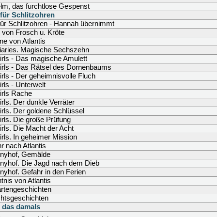
lm, das furchtlose Gespenst
 für Schlitzohren
 für Schlitzohren - Hannah übernimmt
von Frosch u. Kröte
ine von Atlantis
iaries. Magische Sechszehn
rls - Das magische Amulett
irls - Das Rätsel des Dornenbaums
rls - Der geheimnisvolle Fluch
rls - Unterwelt
irls Rache
rls. Der dunkle Verräter
rls. Der goldene Schlüssel
rls. Die große Prüfung
rls. Die Macht der Acht
rls. In geheimer Mission
 nach Atlantis
nyhof, Gemälde
nyhof. Die Jagd nach dem Dieb
yhof. Gefahr in den Ferien
nis von Atlantis
artengeschichten
htsgeschichten
 das damals