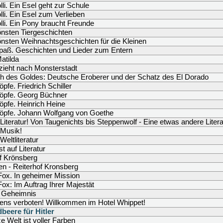
lli. Ein Esel geht zur Schule
lli. Ein Esel zum Verlieben
lli. Ein Pony braucht Freunde
nsten Tiergeschichten
nsten Weihnachtsgeschichten für die Kleinen
paß. Geschichten und Lieder zum Entern
atilda
zieht nach Monsterstadt
h des Goldes: Deutsche Eroberer und der Schatz des El Dorado
öpfe. Friedrich Schiller
köpfe. Georg Büchner
öpfe. Heinrich Heine
köpfe. Johann Wolfgang von Goethe
 Literatur! Von Taugenichts bis Steppenwolf - Eine etwas andere Liter
 Musik!
Weltliteratur
t auf Literatur
f Krönsberg
en - Reiterhof Kronsberg
ox. In geheimer Mission
ox: Im Auftrag Ihrer Majestät
 Geheimnis
ens verboten! Willkommen im Hotel Whippet!
beere für Hitler
e Welt ist voller Farben