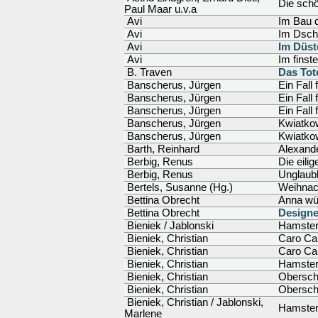
Die sch
Paul Maar u.v.a
Avi
Im Bau 
Avi
Im Dsch
Avi
Im Düst
Avi
Im finst
B. Traven
Das Tot
Banscherus, Jürgen
Ein Fall
Banscherus, Jürgen
Ein Fall
Banscherus, Jürgen
Ein Fall
Banscherus, Jürgen
Kwiatkow
Banscherus, Jürgen
Kwiatko
Barth, Reinhard
Alexande
Berbig, Renus
Die eili
Berbig, Renus
Unglaubl
Bertels, Susanne (Hg.)
Weihnac
Bettina Obrecht
Anna wü
Bettina Obrecht
Designe
Bieniek / Jablonski
Hamster
Bieniek, Christian
Caro Car
Bieniek, Christian
Caro Car
Bieniek, Christian
Hamster
Bieniek, Christian
Obersch
Bieniek, Christian
Obersch
Bieniek, Christian / Jablonski,
Hamster
Marlene