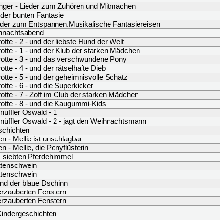
nger - Lieder zum Zuhören und Mitmachen
der bunten Fantasie
eder zum Entspannen.Musikalische Fantasiereisen
hnachtsabend
otte - 2 - und der liebste Hund der Welt
otte - 1 - und der Klub der starken Mädchen
otte - 3 - und das verschwundene Pony
otte - 4 - und der rätselhafte Dieb
otte - 5 - und der geheimnisvolle Schatz
otte - 6 - und die Superkicker
otte - 7 - Zoff im Club der starken Mädchen
otte - 8 - und die Kaugummi-Kids
üffler Oswald - 1
üffler Oswald - 2 - jagt den Weihnachtsmann
schichten
en - Mellie ist unschlagbar
n - Mellie, die Ponyflüsterin
m siebten Pferdehimmel
atenschwein
atenschwein
d der blaue Dschinn
erzauberten Fenstern
erzauberten Fenstern
Kindergeschichten