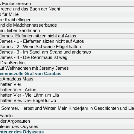
 Fantasiereisen
Greene und das Buch der Nacht
 für Millie
ne Krabbelfinger
nd die Mädchenhasserbande
n, lieber Sandmann
ames. Elefanten sitzen nicht auf Autos
ames - 1 - Elefanten sitzen nicht auf Autos
James - 2 - Wenn Schweine Flügel hätten
James - 3 - Im Sand, am Strand und anderswo
James - 4 - Die Rennmaus ist weg
 Draußendrin
auf Weihnachten mit Jeremy James
eimnisvolle Graf von Carabas
g Amadeus Maus
lhaften Vier
lhaften Vier - Anton
lhaften Vier - Viel Lärm um Lila
lhaften Vier. Drei Engel für Jo
, Sommer, Herbst und Winter. Mein Kinderjahr in Geschichten und Li
Fabeln
 der Argonauten
nteuer des Odysses
nteuer des Odysseus