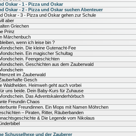
nd Oskar - 1 - Pizza und Oskar
nd Oskar - 2 - Pizza und Oskar suchen Abenteuer
d Oskar - 3 - Pizza und Oskar gehen zur Schule
ill aber
 alten Griechen
ne Prinz
n Märchenbuch
bleiben, wenn ich leise bin ?
Mondschein. Die kleine Gutenacht-Fee
Mondschein. Ein magischer Schultag
Mondschein. Feengeschichten
Mondschein. Geschichten aus dem Zauberwald
Mondschein
htenzeit im Zauberwald
Zauberhafte Gesch
de Waldhelden. Heimweh geht auch vorbei
für uns beide. Dein Baby-Kurs für Zuhause
Mondschein. Das Adventskalenderhörbuch
unte Freundin Chaos
nterbunte Freundinnen. Ein Mops mit Namen Möhrchen
schichten – Piraten, Ritter, Räuberbanden
hnachtsgeschichte & Die Legende vom Nikolaus
inderbibel
ine Schusselhexe und der Zauberer