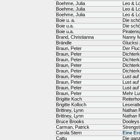
Boehme, Julia
Leo & Lo
Boehme, Julia
Leo & Lo
Boehme, Julia
Leo & Lo
Boie u. a.
Die schö
Boie u.a.
Die schö
Boie u.a.
Piratens
Brand, Christianna
Nanny M
Brändle
Glucksi 
Braun, Peter
Der Fluc
Braun, Peter
Dichterk
Braun, Peter
Dichter
Braun, Peter
Dichterk
Braun, Peter
Dichter
Braun, Peter
Lust auf
Braun, Peter
Lust auf
Braun, Peter
Lust auf 
Braun, Peter
Mehr Lus
Brigitte Koch
Reiterho
Brigitte Kolloch
Leseratt
Brittney, Lynn
Nathan F
Brittney, Lynn
Nathan F
Bruce Brooks
Dooleys
Carman, Patrick
Strengst
Carola Stern
Eine Erd
Cattu
Die ganz