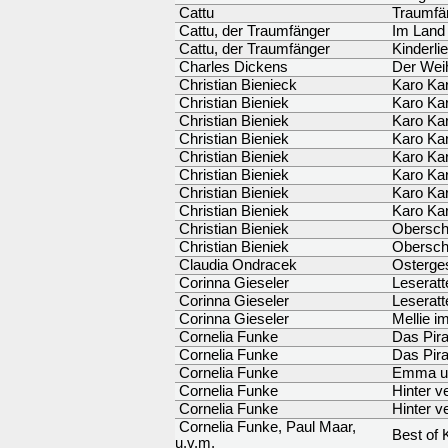
Cattu
Traumfä
Cattu, der Traumfänger
Im Land 
Cattu, der Traumfänger
Kinderli
Charles Dickens
Der Wei
Christian Bienieck
Karo Kar
Christian Bieniek
Karo Kar
Christian Bieniek
Karo Kar
Christian Bieniek
Karo Kar
Christian Bieniek
Karo Kar
Christian Bieniek
Karo Kar
Christian Bieniek
Karo Kar
Christian Bieniek
Karo Kar
Christian Bieniek
Oberschn
Christian Bieniek
Oberschn
Claudia Ondracek
Osterge
Corinna Gieseler
Leseratt
Corinna Gieseler
Leseratte
Corinna Gieseler
Mellie i
Cornelia Funke
Das Pir
Cornelia Funke
Das Pir
Cornelia Funke
Emma un
Cornelia Funke
Hinter v
Cornelia Funke
Hinter v
Cornelia Funke, Paul Maar,
Best of 
u.v.m.