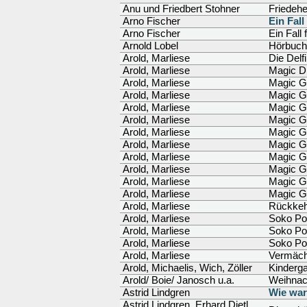
Anu und Friedbert Stohner
Friedehe
Arno Fischer
Ein Fall
Arno Fischer
Ein Fall
Arnold Lobel
Hörbuch 
Arold, Marliese
Die Delf
Arold, Marliese
Magic D
Arold, Marliese
Magic Gi
Arold, Marliese
Magic G
Arold, Marliese
Magic Gi
Arold, Marliese
Magic Gi
Arold, Marliese
Magic G
Arold, Marliese
Magic Gi
Arold, Marliese
Magic Gi
Arold, Marliese
Magic Gi
Arold, Marliese
Magic Gi
Arold, Marliese
Magic Gi
Arold, Marliese
Rückkehr
Arold, Marliese
Soko Po
Arold, Marliese
Soko Po
Arold, Marliese
Soko Pon
Arold, Marliese
Vermächt
Arold, Michaelis, Wich, Zöller
Kinderg
Arold/ Boie/ Janosch u.a.
Weihnac
Astrid Lindgren
Wie war
Astrid Lindgren, Erhard Dietl,