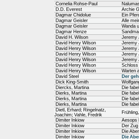
Cornelia Rohse-Paul
Nalumas
D.D. Everest
Archie 
Dagmar Chidolue
Ein Pferd
Dagmar Geisler
Alle mei
Dagmar Geisler
Wanda u
Dagmar Henze
Sandman
David H. Wilson
Jeremy J
David Henry Wilson
Jeremy J
David Henry Wilson
Jeremy 
David Henry Wilson
Jeremy 
David Henry Wilson
Jeremy 
David Henry Wilson
Schloss
David Henry Wilson
Warten 
David Steel
Der geh
Dick King-Smith
Wolfgan
Diercks, Martina
Die fabe
Dierks, Martina
Die fabe
Dierks, Martina
Die fabe
Dierks, Martina
Die fabe
Dietl, Erhard; Ringelnatz,
Frühling
Joachim; Vahle, Fredrik
Dimiter Inkiow
Aesops 
Dimiter Inkiow
Der Zug
Dimiter Inkiow
Die Abe
Dimiter Inkiow
Die Abe