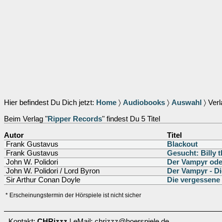
Hier befindest Du Dich jetzt:
Home
〉
Audiobooks
〉
Auswahl
〉 Verl
Beim Verlag "
Ripper Records
" findest Du 5 Titel
Autor
Titel
Frank Gustavus
Blackout
Frank Gustavus
Gesucht: Billy 
John W. Polidori
Der Vampyr od
John W. Polidori / Lord Byron
Der Vampyr - D
Sir Arthur Conan Doyle
Die vergessene
* Erscheinungstermin der Hörspiele ist nicht sicher
Kontakt:
CHRizzz
| eMail: chrizzz@hoerspiele.de