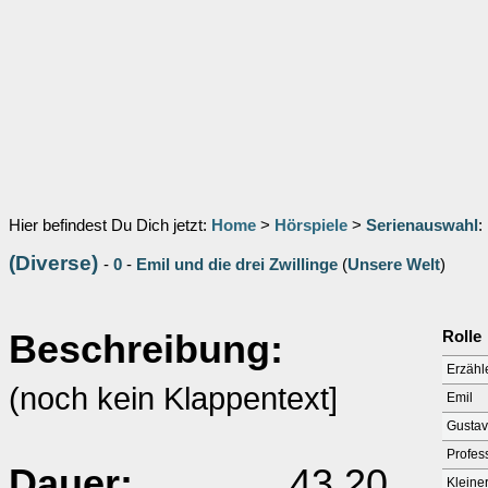
Hier befindest Du Dich jetzt:
Home
>
Hörspiele
>
Serienauswahl
:
(Diverse)
-
0
-
Emil und die drei Zwillinge
(
Unsere Welt
)
Beschreibung:
Rolle
Erzähl
(noch kein Klappentext]
Emil
Gustav
Profes
Dauer:
43.20
Kleine