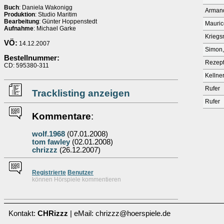
Buch
: Daniela Wakonigg
Arman
Produktion
: Studio Maritim
Bearbeitung
: Günter Hoppenstedt
Mauric
Aufnahme
: Michael Garke
Kriegs
VÖ:
14.12.2007
Simon,
Bestellnummer:
Rezept
CD: 595380-311
Kellne
Rufer
Tracklisting anzeigen
Rufer
Kommentare
:
wolf.1968
(07.01.2008)
tom fawley
(02.01.2008)
chrizzz
(26.12.2007)
Re
g
istrierte
Benutzer
können Hörspiele kommentieren
Kontakt:
CHRizzz
| eMail: chrizzz@hoerspiele.de