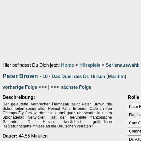
Hier befindest Du Dich jetzt:
Home
>
Hörspiele
>
Serienauswahl
:
Pater Brown
-
10
-
Das Duell des Dr. Hirsch
(
Maritim
)
vorherige Folge
<<< | >>>
nächste Folge
Beschreibung:
Rolle
Der geläuterte Verbrecher Flambeau zeigt Pater Brown die
Pater 
Schönheiten seiner alten Heimat Paris. In einem Café an den
Champs-Élysées werden sie dabei ganz unerwartet in einen
Flamb
Spionagefall verwickelt. Hat der berühmte französische
Gelehrte Dr. Hirsch tatsächlich gefährliche
Cont C
Regierungsgeheimnisse an die Deutschen verraten?
Colone
Dauer:
44.55 Minuten
Dr. Pau