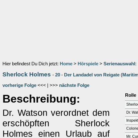
Hier befindest Du Dich jetzt:
Home
>
Hörspiele
>
Serienauswahl
:
Sherlock Holmes
-
20
-
Der Landadel von Reigate
(
Mariti
vorherige Folge
<<< | >>>
nächste Folge
Beschreibung:
Rolle
Sherlo
Dr. Watson verordnet dem
Dr. Wa
erschöpften Sherlock
Inspek
Colone
Holmes einen Urlaub auf
Mr. Cu