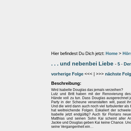
Hier befindest Du Dich jetzt:
Home
>
Hör
. . . und nebenbei Liebe
-
5
-
Der
vorherige Folge
<<< | >>>
nächste Fol
Beschreibung:
Wird Isabelle Douglas das jemals verzeihen?
Lutz und Britt haben mit der Renovierung de
Hände voll zu tun. Dass Douglas ausgerechnet je
Party in der Scheune veranstalten will, passt ih
Und die wird dann auch noch viel turbulenter als 
hat weitreichende Folgen. Eskaliert der schwele
Isabelle jetzt endgültig? Auch für Florians neu
Matthias und seinen Sohn Kai scheint aller A
Jackie und Douglas geben Kai keine Chance. Und 
seine Vergangenheit ein…