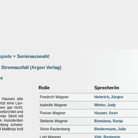
spiele
>
Serienauswahl
:
 Stromausfall
(
Argon Verlag
)
ge
Rolle
Sprecher/in
Friedrich Wagner
Heinrich, Jürgen
s Hauses alle
tzt eine Lan-
Isabelle Wagner
Winter, Judy
nen gar nicht.
befürchtet und
Florian Wagner
Hasper, Sven
nde Streit mit
en Assistenten
Stefanie Wagner
Bonalana, Ranja
nfang schwer.
Matthias holt
Silvia Rautenberg
Biedermann, Julia
Lutz Wagner
Völz, Benjamin