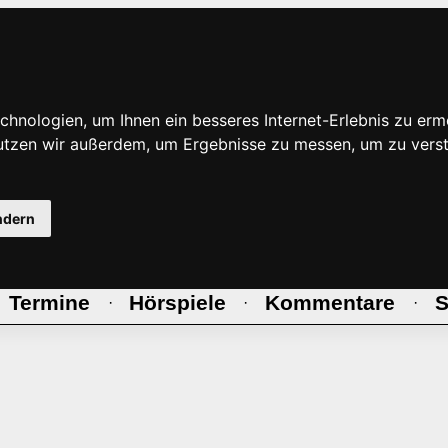
hnologien, um Ihnen ein besseres Internet-Erlebnis zu erm
nutzen wir außerdem, um Ergebnisse zu messen, um zu ve
ndern
Termine
Hörspiele
Kommentare
S
·
·
·