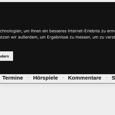
hnologien, um Ihnen ein besseres Internet-Erlebnis zu erm
nutzen wir außerdem, um Ergebnisse zu messen, um zu ve
ndern
Termine
Hörspiele
Kommentare
S
·
·
·