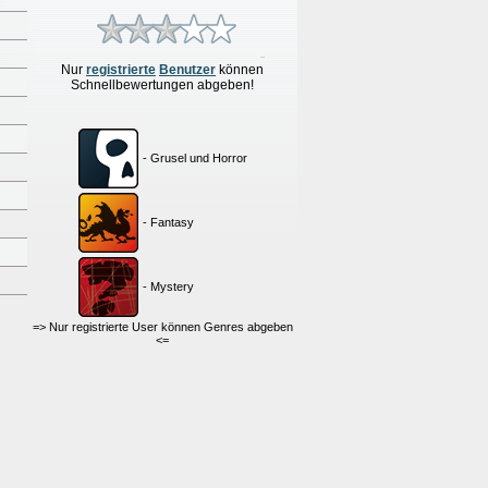
Nur
re
g
istrierte
Benutzer
können
Schnellbewertungen
abgeben!
- Grusel und Horror
- Fantasy
- Mystery
=> Nur registrierte User können Genres abgeben
<=