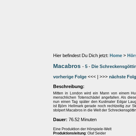
Hier befindest Du Dich jetzt:
Home
>
Hör
Macabros
-
5
-
Die Schreckensgötti
vorherige Folge
<<< | >>>
nächste Fol
Beschreibung:
Mitten in London wird ein Mann von einem Hu
menschlichen Totenschädel angefallen. Als dies
nun einen Tag später den Kustmaler Edgar Laugh
ist Björn Hellmark gerade noch rechtzeitig zur St
stolpert Macabros in die Welt der Schreckensgött
Dauer:
76.52 Minuten
Eine Produktion der Hörspiele-Welt
Produktionsleitung
: Olaf Seider