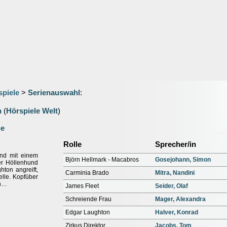
spiele
>
Serienauswahl
:
n
(
Hörspiele Welt
)
ge
Rolle
Sprecher/in
nd mit einem
Björn Hellmark - Macabros
Gosejohann, Simon
er Höllenhund
ton angreift,
Carminia Brado
Mitra, Nandini
elle. Kopfüber
in…
James Fleet
Seider, Olaf
Schreiende Frau
Mager, Alexandra
Edgar Laughton
Halver, Konrad
Zirkus Direktor
Jacobs, Tom