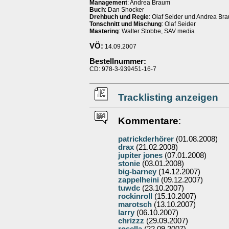
Management
: Andrea Braum
Buch
: Dan Shocker
Drehbuch und Regie
: Olaf Seider und Andrea Br
Tonschnitt und Mischung
: Olaf Seider
Mastering
: Walter Stobbe, SAV media
VÖ:
14.09.2007
Bestellnummer:
CD: 978-3-939451-16-7
Tracklisting anzeigen
Kommentare
:
patrickderhörer
(01.08.2008)
drax
(21.02.2008)
jupiter jones
(07.01.2008)
stonie
(03.01.2008)
big-barney
(14.12.2007)
zappelheini
(09.12.2007)
tuwdc
(23.10.2007)
rockinroll
(15.10.2007)
marotsch
(13.10.2007)
larry
(06.10.2007)
chrizzz
(29.09.2007)