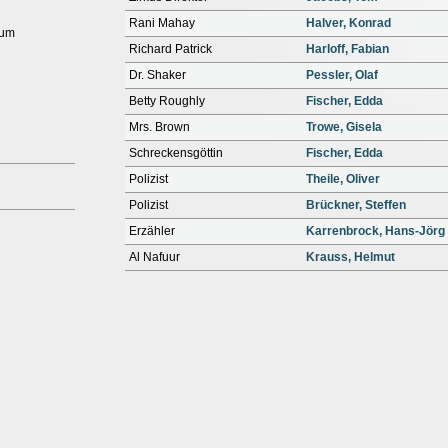
Rani Mahay
Halver, Konrad
aum
Richard Patrick
Harloff, Fabian
Dr. Shaker
Pessler, Olaf
Betty Roughly
Fischer, Edda
Mrs. Brown
Trowe, Gisela
Schreckensgöttin
Fischer, Edda
Polizist
Theile, Oliver
Polizist
Brückner, Steffen
Erzähler
Karrenbrock, Hans-Jörg
Al Nafuur
Krauss, Helmut