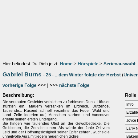
Hier befindest Du Dich jetzt:
Home
>
Hörspiele
>
Serienauswahl
:
Gabriel Burns
-
25
-
...dem Winter folgte der Herbst
(
Univer
vorherige Folge
<<< | >>>
nächste Folge
Beschreibung:
Rolle
Die vertrauten Gesichter verblichen zu farblosem Dunst. Häuser
Intro
stürzten ein, Mauern versanken im Erdreich. Dutzende,
Tausende... Rasend schnell verzehrte das Feuer Wald und
Erzähl
Land. Zelte loderten auf, Menschen starben, und Vancouver
erlebte seinen ersten Untergang.
Joyce 
Sie hingen wie faulendes Obst an der Gewölbedecke. Die
Gefolterten, die Zerschnittenen. Als würde der fahle Ort vom
Larry
Leid und der Hoffnungslosigkeit seiner Opfer zehren, wuchs die
unheilvolle Aura mit jedem neuerlichen Schrei.
Baker