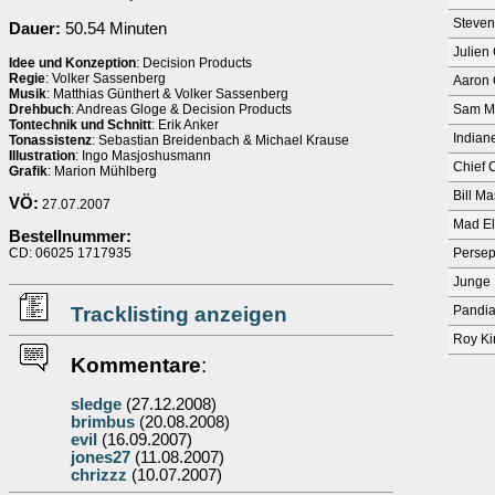
Steven
Dauer:
50.54 Minuten
Julien
Idee und Konzeption
: Decision Products
Regie
: Volker Sassenberg
Aaron 
Musik
: Matthias Günthert & Volker Sassenberg
Drehbuch
: Andreas Gloge & Decision Products
Sam M
Tontechnik und Schnitt
: Erik Anker
Indian
Tonassistenz
: Sebastian Breidenbach & Michael Krause
Illustration
: Ingo Masjoshusmann
Chief 
Grafik
: Marion Mühlberg
Bill M
VÖ:
27.07.2007
Mad E
Bestellnummer:
CD: 06025 1717935
Perse
Junge
Tracklisting anzeigen
Pandia
Roy Ki
Kommentare
:
sledge
(27.12.2008)
brimbus
(20.08.2008)
evil
(16.09.2007)
jones27
(11.08.2007)
chrizzz
(10.07.2007)