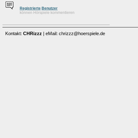
Re
g
istrierte
Benutzer
können Hörspiele kommentieren
Kontakt:
CHRizzz
| eMail: chrizzz@hoerspiele.de