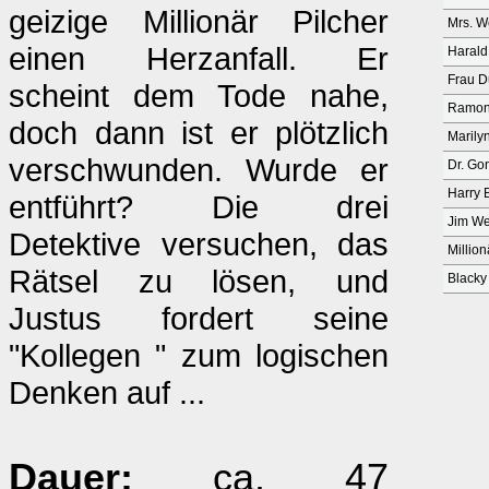
geizige Millionär Pilcher
Mrs. W
einen Herzanfall. Er
Haral
Frau 
scheint dem Tode nahe,
Ramon
doch dann ist er plötzlich
Marilyn
verschwunden. Wurde er
Dr. Go
Harry 
entführt? Die drei
Jim We
Detektive versuchen, das
Million
Rätsel zu lösen, und
Blacky
Justus fordert seine
"Kollegen " zum logischen
Denken auf ...
Dauer:
ca. 47