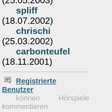
(25.05.2003)
spliff
(18.07.2002)
chrischi
(25.03.2002)
carbonteufel
(18.11.2001)
Re
g
istrierte
Benutzer
können Hörspiele
kommentieren