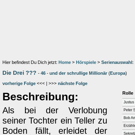
Hier befindest Du Dich jetzt:
Home
>
Hörspiele
>
Serienauswahl
:
Die Drei ???
-
46
-
und der schrullige Millionär
(
Europa
)
vorherige Folge
<<< | >>>
nächste Folge
Beschreibung:
Rolle
Justus
Als bei der Verlobung
Peter 
seiner Tochter ein Teller zu
Bob A
Erzähl
Boden fällt, erleidet der
Sekret