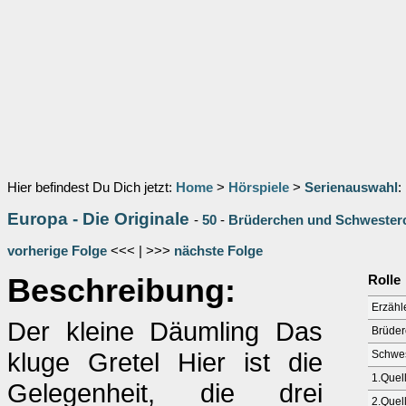
Hier befindest Du Dich jetzt:
Home
>
Hörspiele
>
Serienauswahl
:
Europa - Die Originale
-
50
-
Brüderchen und Schwester
vorherige Folge
<<< | >>>
nächste Folge
Beschreibung:
Rolle
Erzähl
Der kleine Däumling Das
Brüde
kluge Gretel Hier ist die
Schwe
1.Quel
Gelegenheit, die drei
2.Quel