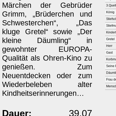
Märchen der Gebrüder
3.Quel
Grimm, „Brüderchen und
König
Stiefs
Schwesterchen“, „Das
Stiefmu
kluge Gretel“ sowie „Der
Kinder
kleine Däumling“ in
Gretel
Herr
gewohnter EUROPA-
Gast
Qualität als Ohren-Kino zu
Korbm
genießen. Zum
Seine 
Däuml
Neuentdecken oder zum
Frau d
Wiederbeleben alter
Mensch
Kindheitserinnerungen…
Dauer:
39.07