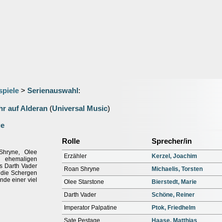
spiele
>
Serienauswahl
:
hr auf Alderan
(
Universal Music
)
ge
Rolle
Sprecher/in
Shryne, Olee
Erzähler
Kerzel, Joachim
 ehemaligen
ss Darth Vader
Roan Shryne
Michaelis, Torsten
 die Schergen
nde einer viel
Olee Starstone
Bierstedt, Marie
Darth Vader
Schöne, Reiner
Imperator Palpatine
Ptok, Friedhelm
Sate Pestage
Haase, Matthias