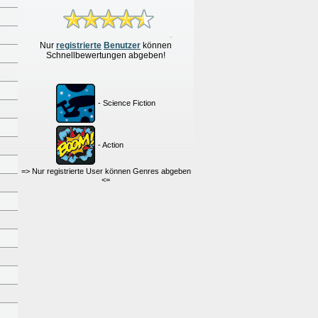
Nur
re
g
istrierte
Benutzer
können
Schnellbewertungen
abgeben!
- Science Fiction
- Action
=> Nur registrierte User können Genres abgeben
<=