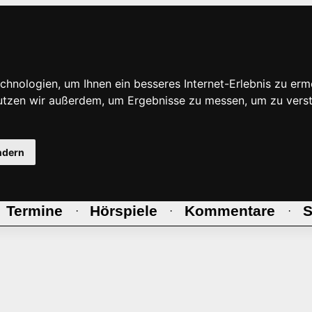
hnologien, um Ihnen ein besseres Internet-Erlebnis zu erm
nutzen wir außerdem, um Ergebnisse zu messen, um zu ve
ndern
Termine
Hörspiele
Kommentare
S
·
·
·