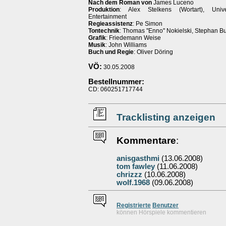
Nach dem Roman von
James Luceno
Produktion
: Alex Stelkens (Wortart), Univ
Entertainment
Regieassistenz
: Pe Simon
Tontechnik
: Thomas ''Enno'' Nokielski, Stephan B
Grafik
: Friedemann Weise
Musik
: John Williams
Buch und Regie
: Oliver Döring
VÖ:
30.05.2008
Bestellnummer:
CD: 060251717744
Tracklisting anzeigen
Kommentare
:
anisgasthmi
(13.06.2008)
tom fawley
(11.06.2008)
chrizzz
(10.06.2008)
wolf.1968
(09.06.2008)
Re
g
istrierte
Benutzer
können Hörspiele kommentieren