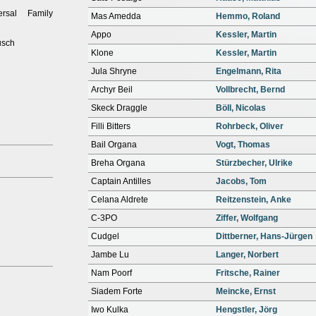
ersal Family
Mas Amedda
Hemmo, Roland
Appo
Kessler, Martin
usch
Klone
Kessler, Martin
Jula Shryne
Engelmann, Rita
Archyr Beil
Vollbrecht, Bernd
Skeck Draggle
Böll, Nicolas
Filli Bitters
Rohrbeck, Oliver
Bail Organa
Vogt, Thomas
Breha Organa
Stürzbecher, Ulrike
Captain Antilles
Jacobs, Tom
Celana Aldrete
Reitzenstein, Anke
C-3PO
Ziffer, Wolfgang
Cudgel
Dittberner, Hans-Jürgen
Jambe Lu
Langer, Norbert
Nam Poorf
Fritsche, Rainer
Siadem Forte
Meincke, Ernst
Iwo Kulka
Hengstler, Jörg