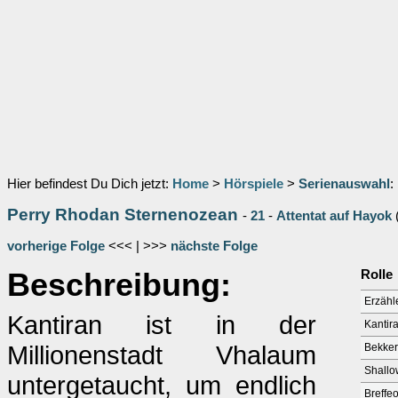
Hier befindest Du Dich jetzt:
Home
>
Hörspiele
>
Serienauswahl
:
Perry Rhodan Sternenozean
-
21
-
Attentat auf Hayok
vorherige Folge
<<< | >>>
nächste Folge
Beschreibung:
Rolle
Erzähl
Kantiran ist in der
Kantir
Millionenstadt Vhalaum
Bekke
Shallo
untergetaucht, um endlich
Breffeo