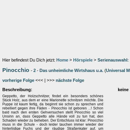
Hier befindest Du Dich jetzt:
Home
>
Hörspiele
>
Serienauswahl
:
Pinocchio
-
2
-
Das unheimliche Wirtshaus u.a.
(
Universal M
vorherige Folge
<<< | >>>
nächste Folge
Beschreibung:
keine
Geppetto, der Holzschnitzer, findet ein besonders schönes
Stück Holz, aus dem er eine Marionette schnitzen möchte. Die
Puppe ist kaum fertig, da beginnt sie schon zu sprechen und
rebelliert gegen ihre Fäden - Pinocchio ist geboren ...! Schon
bald nach den ersten Gehversuchen stellt Pinocchio so viel
Unsinn an, dass Geppetto alle Hände voll zu tun hat, den
Schaden wieder zu beheben. Der Entschluss ist klar: Pinocchio
muss in die Schule - doch leider tauchen immer wieder der
hinterlistige Fuchs und der räudige Straßenkater auf, um