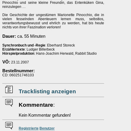
Pinocchio und seine kleine Freundin, das Entenküken Gina,
reinzulegen …
Die Geschichte der ungestümen Marionette Pinocchio, die in
vielen fesselnden Abenteuern lernen muss, selbstlos,
verantwortungsbewusst und ehrlich zu werden, hat bis heute
nichts von ihrer Faszination verloren!
Dauer:
ca. 55 Minuten
Synchronbuch und -Regie
: Eberhard Storeck
Erzählertexte
: Ludger Billerbeck
Hörspielproduktion
: Hans-Joachim Herwald, Rabbit Studio
VÖ:
23.11.2007
Bestellnummer:
CD: 060251746103
Tracklisting anzeigen
Kommentare
:
Kein Kommentar gefunden!
Re
g
istrierte
Benutzer