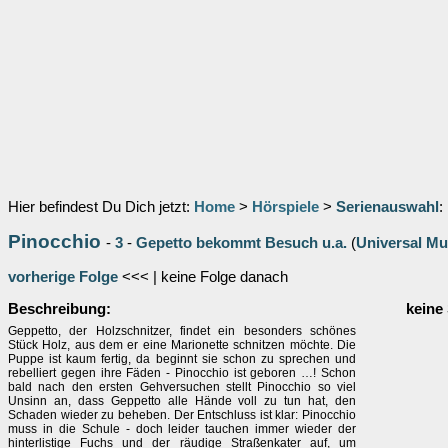
Hier befindest Du Dich jetzt:
Home
>
Hörspiele
>
Serienauswahl
:
Pinocchio
-
3
-
Gepetto bekommt Besuch u.a.
(
Universal Mu
vorherige Folge
<<< | keine Folge danach
Beschreibung:
keine
Geppetto, der Holzschnitzer, findet ein besonders schönes
Stück Holz, aus dem er eine Marionette schnitzen möchte. Die
Puppe ist kaum fertig, da beginnt sie schon zu sprechen und
rebelliert gegen ihre Fäden - Pinocchio ist geboren …! Schon
bald nach den ersten Gehversuchen stellt Pinocchio so viel
Unsinn an, dass Geppetto alle Hände voll zu tun hat, den
Schaden wieder zu beheben. Der Entschluss ist klar: Pinocchio
muss in die Schule - doch leider tauchen immer wieder der
hinterlistige Fuchs und der räudige Straßenkater auf, um