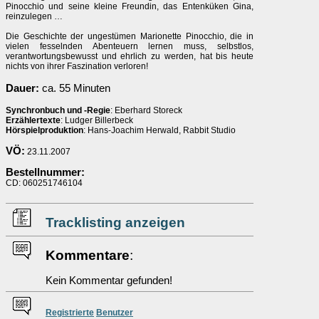
Pinocchio und seine kleine Freundin, das Entenküken Gina,
reinzulegen …
Die Geschichte der ungestümen Marionette Pinocchio, die in
vielen fesselnden Abenteuern lernen muss, selbstlos,
verantwortungsbewusst und ehrlich zu werden, hat bis heute
nichts von ihrer Faszination verloren!
Dauer:
ca. 55 Minuten
Synchronbuch und -Regie
: Eberhard Storeck
Erzählertexte
: Ludger Billerbeck
Hörspielproduktion
: Hans-Joachim Herwald, Rabbit Studio
VÖ:
23.11.2007
Bestellnummer:
CD: 060251746104
Tracklisting anzeigen
Kommentare
:
Kein Kommentar gefunden!
Re
g
istrierte
Benutzer