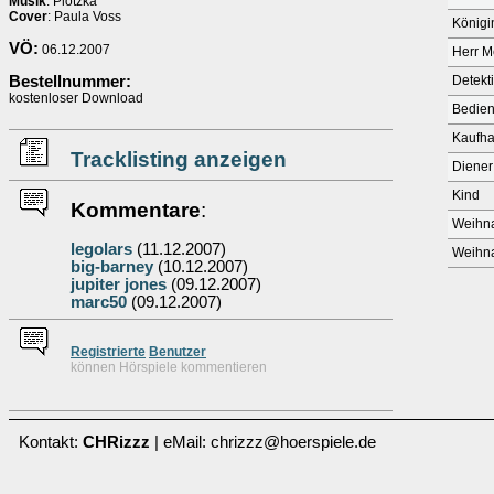
Musik
: Plotzka
Cover
: Paula Voss
Königi
VÖ:
06.12.2007
Herr M
Bestellnummer:
Detekt
kostenloser Download
Bedie
Kaufha
Tracklisting anzeigen
Diener
Kind
Kommentare
:
Weihna
legolars
(11.12.2007)
Weihna
big-barney
(10.12.2007)
jupiter jones
(09.12.2007)
marc50
(09.12.2007)
Re
g
istrierte
Benutzer
können Hörspiele kommentieren
Kontakt:
CHRizzz
| eMail: chrizzz@hoerspiele.de