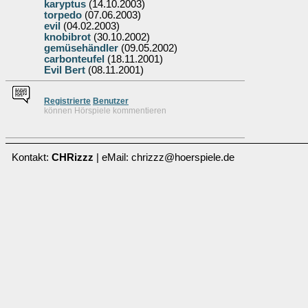
karyptus
(14.10.2003)
torpedo
(07.06.2003)
evil
(04.02.2003)
knobibrot
(30.10.2002)
gemüsehändler
(09.05.2002)
carbonteufel
(18.11.2001)
Evil Bert
(08.11.2001)
Re
g
istrierte
Benutzer
können Hörspiele kommentieren
Kontakt:
CHRizzz
| eMail: chrizzz@hoerspiele.de