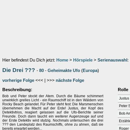
Hier befindest Du Dich jetzt:
Home
>
Hörspiele
>
Serienauswahl
:
Die Drei ???
-
80
-
Geheimakte Ufo
(
Europa
)
vorherige Folge
<<< | >>>
nächste Folge
Beschreibung:
Rolle
Bob und Peter stockt der Atem. Durch die Bäume schimmert
Justus
unwirklich grelles Licht - ein Raumschiff ist in den Wäldern von
Rocky Beach gelandet. Für Peter steht fest: Die Marsmenschen
Peter 
übernehmen die Macht auf der Erde! Justus, der Kopf des
Detektivtrios, reagiert gelassen auf die Ufo-Berichte seiner
Bob A
Freunde. Doch dann taucht ein weiterer Augenzeuge auf und
der Erste Detektiv wird stutzig. Nochmals untersuchen die drei
Erzähl
??? den Landeplatz des Raumschiffs, ohne zu ahnen, daß sie
bereits erwartet werden...
Roger 