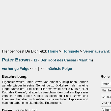
Hier befindest Du Dich jetzt:
Home
>
Hörspiele
>
Serienauswahl
:
Pater Brown
-
11
-
Der Kopf des Caesar
(
Maritim
)
vorherige Folge
<<< | >>>
nächste Folge
Beschreibung:
Rolle
Eigentlich wollte Pater Brown von einem Ausflug nach London
Pater 
gerade wieder in seine Gemeinde zurückkehren, als ihn eine
junge Dame um Hilfe bittet. Eine wertvolle antike Münze, "Der
Flamb
Kopf des Caesar", ist spurlos verschwunden und ein Erpresser
versucht hieraus sein Kapital zu schlagen. Pater Brown und
Christa
Flambeau begeben sich auf die Suche nach dem Erpresser und
machen dabei eine skandalöse Entdeckung.
Philip
Arthur 
Dauer:
50.29 Minuten