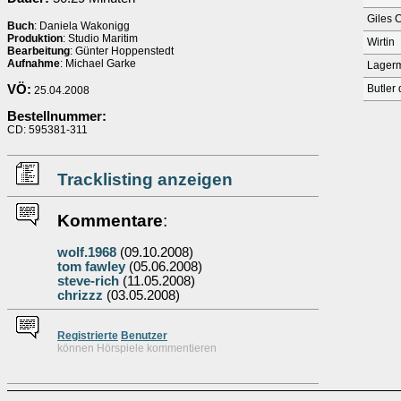
Giles C
Buch
: Daniela Wakonigg
Produktion
: Studio Maritim
Wirtin
Bearbeitung
: Günter Hoppenstedt
Aufnahme
: Michael Garke
Lagerm
VÖ:
Butler 
25.04.2008
Bestellnummer:
CD: 595381-311
Tracklisting anzeigen
Kommentare
:
wolf.1968
(09.10.2008)
tom fawley
(05.06.2008)
steve-rich
(11.05.2008)
chrizzz
(03.05.2008)
Re
g
istrierte
Benutzer
können Hörspiele kommentieren