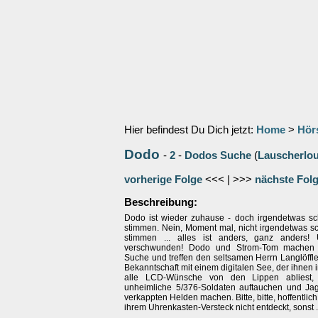
Hier befindest Du Dich jetzt:
Home
>
Hör
Dodo
-
2
-
Dodos Suche
(
Lauscherlo
vorherige Folge
<<< | >>>
nächste Fol
Beschreibung:
Dodo ist wieder zuhause - doch irgendetwas sch
stimmen. Nein, Moment mal, nicht irgendetwas sc
stimmen ... alles ist anders, ganz anders!
verschwunden! Dodo und Strom-Tom machen 
Suche und treffen den seltsamen Herrn Langlöffl
Bekanntschaft mit einem digitalen See, der ihne
alle LCD-Wünsche von den Lippen abliest, b
unheimliche 5/376-Soldaten auftauchen und Ja
verkappten Helden machen. Bitte, bitte, hoffentlic
ihrem Uhrenkasten-Versteck nicht entdeckt, sonst .