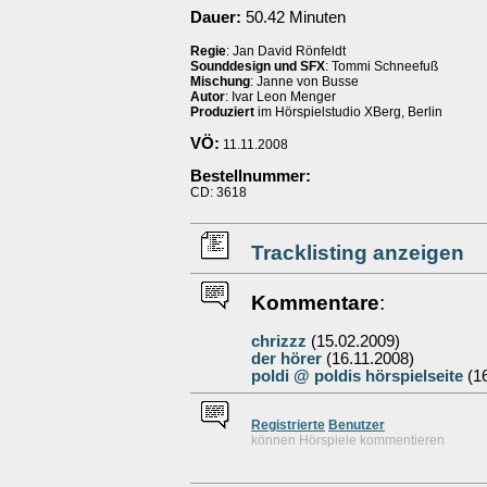
Dauer:
50.42 Minuten
Regie
: Jan David Rönfeldt
Sounddesign und SFX
: Tommi Schneefuß
Mischung
: Janne von Busse
Autor
: Ivar Leon Menger
Produziert
im Hörspielstudio XBerg, Berlin
VÖ:
11.11.2008
Bestellnummer:
CD: 3618
Tracklisting anzeigen
Kommentare
:
chrizzz
(15.02.2009)
der hörer
(16.11.2008)
poldi @ poldis hörspielseite
(16
Re
g
istrierte
Benutzer
können Hörspiele kommentieren