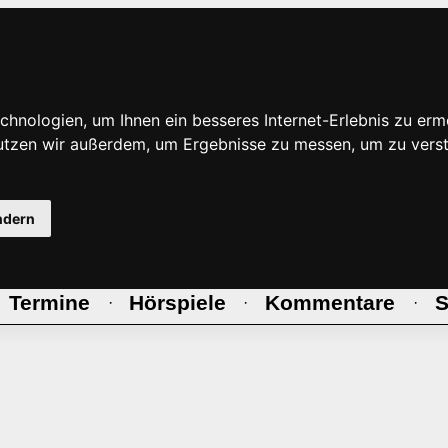
hnologien, um Ihnen ein besseres Internet-Erlebnis zu erm
nutzen wir außerdem, um Ergebnisse zu messen, um zu ve
ndern
Termine
Hörspiele
Kommentare
S
·
·
·