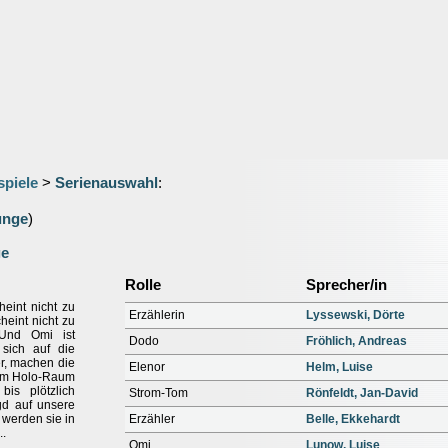
spiele
>
Serienauswahl
:
unge
)
ge
Rolle
Sprecher/in
eint nicht zu
Erzählerin
Lyssewski, Dörte
heint nicht zu
 Und Omi ist
Dodo
Fröhlich, Andreas
sich auf die
er, machen die
Elenor
Helm, Luise
n im Holo-Raum
is plötzlich
Strom-Tom
Rönfeldt, Jan-David
gd auf unsere
h werden sie in
Erzähler
Belle, Ekkehardt
..
Omi
Lunow, Luise