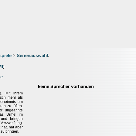
spiele
>
Serienauswahl
:
MI
)
ge
keine Sprecher vorhanden
ig. Mit ihrem
tsch mehr als
 Geheimnis um
en zu lüften.
or ungeahnte
das Urmel im
 und bringen
rzweiflung.
 hat, hat aber
 zu bringen.