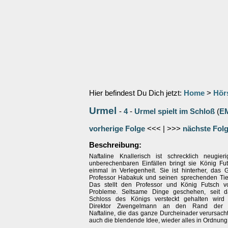
Hier befindest Du Dich jetzt:
Home
>
Hör
Urmel
-
4
-
Urmel spielt im Schloß
(
E
vorherige Folge
<<< | >>>
nächste Fol
Beschreibung:
Naftaline Knallerisch ist schrecklich neugier
unberechenbaren Einfällen bringt sie König Fu
einmal in Verlegenheit. Sie ist hinterher, das
Professor Habakuk und seinen sprechenden Tier
Das stellt den Professor und König Futsch v
Probleme. Seltsame Dinge geschehen, seit 
Schloss des Königs versteckt gehalten wird
Direktor Zwengelmann an den Rand der Ve
Naftaline, die das ganze Durcheinader verursacht
auch die blendende Idee, wieder alles in Ordnung