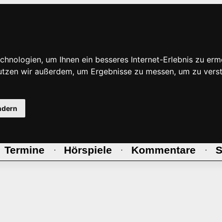
hnologien, um Ihnen ein besseres Internet-Erlebnis zu erm
nutzen wir außerdem, um Ergebnisse zu messen, um zu ve
ndern
Termine
Hörspiele
Kommentare
S
·
·
·