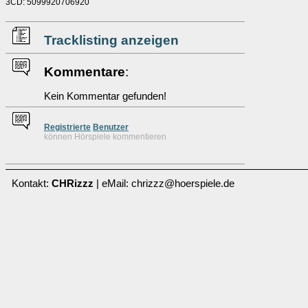
3CD: 5099920706920
Tracklisting anzeigen
Kommentare
:
Kein Kommentar gefunden!
Re
g
istrierte
Benutzer
können Hörspiele kommentieren
Kontakt:
CHRizzz
| eMail: chrizzz@hoerspiele.de