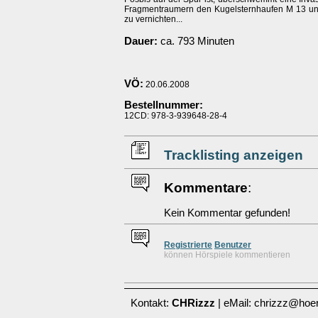
Fragmentraumern den Kugelsternhaufen M 13 un
zu vernichten...
Dauer:
ca. 793 Minuten
VÖ:
20.06.2008
Bestellnummer:
12CD: 978-3-939648-28-4
Tracklisting anzeigen
Kommentare
:
Kein Kommentar gefunden!
Re
g
istrierte
Benutzer
können Hörspiele kommentieren
Kontakt:
CHRizzz
| eMail: chrizzz@hoer