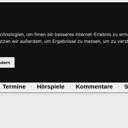
hnologien, um Ihnen ein besseres Internet-Erlebnis zu erm
nutzen wir außerdem, um Ergebnisse zu messen, um zu ve
ndern
Termine
Hörspiele
Kommentare
S
·
·
·