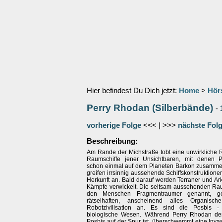
Hier befindest Du Dich jetzt:
Home
>
Hör
Perry Rhodan (Silberbände)
-
vorherige Folge
<<< | >>>
nächste Fol
Beschreibung:
Am Rande der Michstraße tobt eine unwirkliche 
Raumschiffe jener Unsichtbaren, mit denen 
schon einmal auf dem Planeten Barkon zusammeng
greifen irrsinnig aussehende Schiffskonstruktion
Herkunft an. Bald darauf werden Terraner und Ar
Kämpfe verwickelt. Die seltsam aussehenden Rau
den Menschen Fragmentraumer genannt, ge
rätselhaften, anscheinend alles Organisc
Robotzivilisation an. Es sind die Posbis - 
biologische Wesen. Während Perry Rhodan de
Posbis auf der Spur ist, überschwemmt eine Invas