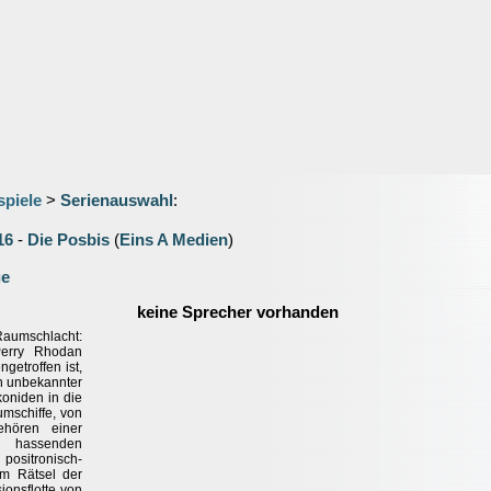
spiele
>
Serienauswahl
:
16
-
Die Posbis
(
Eins A Medien
)
ge
keine Sprecher vorhanden
Raumschlacht:
Perry Rhodan
etroffen ist,
en unbekannter
koniden in die
mschiffe, von
hören einer
he hassenden
positronisch-
m Rätsel der
ionsflotte von