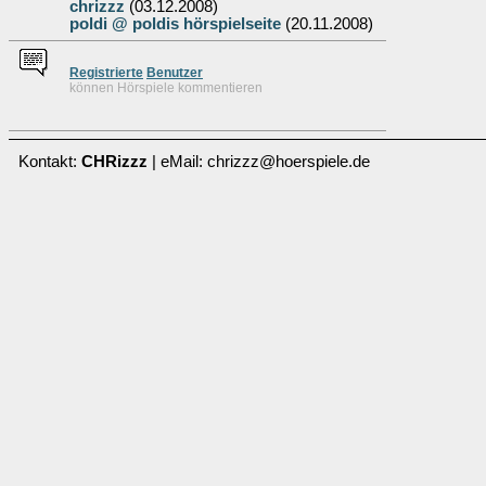
chrizzz
(03.12.2008)
poldi @ poldis hörspielseite
(20.11.2008)
Re
g
istrierte
Benutzer
können Hörspiele kommentieren
Kontakt:
CHRizzz
| eMail: chrizzz@hoerspiele.de