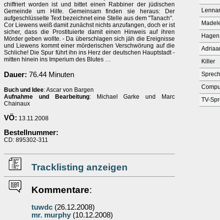
chiffriert worden ist und bittet einen Rabbiner der jüdischen
Lennar
Gemeinde um Hilfe. Gemeinsam finden sie heraus: Der
aufgeschlüsselte Text bezeichnet eine Stelle aus dem "Tanach".
Madel
Cor Liewens weiß damit zunächst nichts anzufangen, doch er ist
sicher, dass die Prostituierte damit einen Hinweis auf ihren
Hagen 
Mörder geben wollte. - Da überschlagen sich jäh die Ereignisse
und Liewens kommt einer mörderischen Verschwörung auf die
Adria
Schliche! Die Spur führt ihn ins Herz der deutschen Hauptstadt -
mitten hinein ins Imperium des Blutes …
Killer
Dauer:
76.44 Minuten
Sprech
Compu
Buch und Idee
: Ascar von Bargen
Aufnahme und Bearbeitung
: Michael Garke und Marc
TV-Spr
Chainaux
VÖ:
13.11.2008
Bestellnummer:
CD: 895302-311
Tracklisting anzeigen
Kommentare
:
tuwdc
(26.12.2008)
mr. murphy
(10.12.2008)