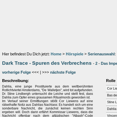
Hier befindest Du Dich jetzt:
Home
>
Hörspiele
>
Serienauswahl
:
Dark Trace - Spuren des Verbrechens
-
2
-
Das Impe
vorherige Folge
<<< | >>>
nächste Folge
Beschreibung:
Rolle
Dahlia, eine junge Prostituierte aus dem weltberühmten
Cor Li
Rotlichtviertel Amsterdams, "De Walletjes", wird tot aufgefunden.
Dr. Stine Lindbergh untersucht die Leiche und stellt fest, dass
Bas de
Dahlia zum Opfer eines grausamen Ritualmords geworden ist.
Im Verlauf seiner Ermittlungen stößt Cor Liewens auf eine
Stine 
rätselhafte Notiz aus Dahlias Nachlass: Es handelt sich um eine
sonderbare Nachricht, die zunächst keinen rechten Sinn
Dahlia
ergeben will. Doch dann erfährt Kommissar Liewens, dass die
Nachricht offenbar nach dem altjüdischen "Atbash"-Code
Vincen